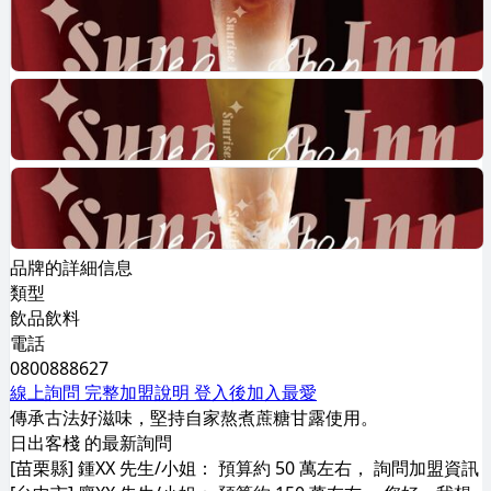
品牌的詳細信息
類型
飲品飲料
電話
0800888627
線上詢問
完整加盟說明
登入後加入最愛
傳承古法好滋味，堅持自家熬煮蔗糖甘露使用。
日出客棧 的最新詢問
[苗栗縣] 鍾XX 先生/小姐： 預算約 50 萬左右， 詢問加盟資訊