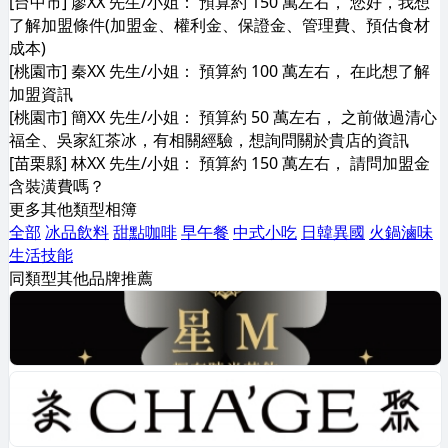
[台中市] 廖XX 先生/小姐： 預算約 150 萬左右， 您好，我想
了解加盟條件(加盟金、權利金、保證金、管理費、預估食材
成本)
[桃園市] 秦XX 先生/小姐： 預算約 100 萬左右， 在此想了解
加盟資訊
[桃園市] 簡XX 先生/小姐： 預算約 50 萬左右， 之前做過清心
福全、吳家紅茶冰，有相關經驗，想詢問關於貴店的資訊
[苗栗縣] 林XX 先生/小姐： 預算約 150 萬左右， 請問加盟金
含裝潢費嗎？
更多其他類型相簿
全部
冰品飲料
甜點咖啡
早午餐
中式小吃
日韓異國
火鍋滷味
生活技能
同類型其他品牌推薦