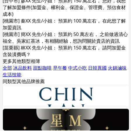
[台中市] 廖XX 先生/小姐： 預算約 150 萬左右， 您好，我想
了解加盟條件(加盟金、權利金、保證金、管理費、預估食材
成本)
[桃園市] 秦XX 先生/小姐： 預算約 100 萬左右， 在此想了解
加盟資訊
[桃園市] 簡XX 先生/小姐： 預算約 50 萬左右， 之前做過清心
福全、吳家紅茶冰，有相關經驗，想詢問關於貴店的資訊
[苗栗縣] 林XX 先生/小姐： 預算約 150 萬左右， 請問加盟金
含裝潢費嗎？
更多其他類型相簿
全部
冰品飲料
甜點咖啡
早午餐
中式小吃
日韓異國
火鍋滷味
生活技能
同類型其他品牌推薦