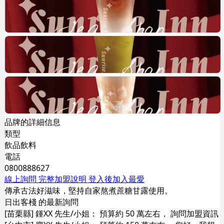
品牌的詳細信息
類型
飲品飲料
電話
0800888627
線上詢問
完整加盟說明
登入後加入最愛
傳承古法好滋味，堅持自家熬煮蔗糖甘露使用。
日出客棧 的最新詢問
[苗栗縣] 鍾XX 先生/小姐： 預算約 50 萬左右， 詢問加盟資訊