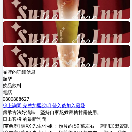
品牌的詳細信息
類型
飲品飲料
電話
0800888627
線上詢問
完整加盟說明
登入後加入最愛
傳承古法好滋味，堅持自家熬煮蔗糖甘露使用。
日出客棧 的最新詢問
[苗栗縣] 鍾XX 先生/小姐： 預算約 50 萬左右， 詢問加盟資訊