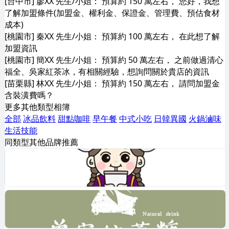
[台中市] 廖XX 先生/小姐： 預算約 150 萬左右， 您好，我想
了解加盟條件(加盟金、權利金、保證金、管理費、預估食材
成本)
[桃園市] 秦XX 先生/小姐： 預算約 100 萬左右， 在此想了解
加盟資訊
[桃園市] 簡XX 先生/小姐： 預算約 50 萬左右， 之前做過清心
福全、吳家紅茶冰，有相關經驗，想詢問關於貴店的資訊
[苗栗縣] 林XX 先生/小姐： 預算約 150 萬左右， 請問加盟金
含裝潢費嗎？
更多其他類型相簿
全部
冰品飲料
甜點咖啡
早午餐
中式小吃
日韓異國
火鍋滷味
生活技能
同類型其他品牌推薦