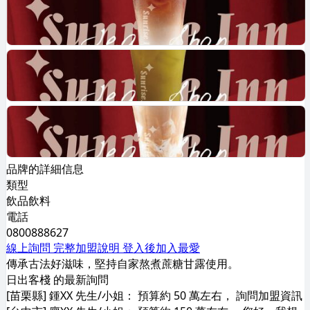
品牌的詳細信息
類型
飲品飲料
電話
0800888627
線上詢問
完整加盟說明
登入後加入最愛
傳承古法好滋味，堅持自家熬煮蔗糖甘露使用。
日出客棧 的最新詢問
[苗栗縣] 鍾XX 先生/小姐： 預算約 50 萬左右， 詢問加盟資訊