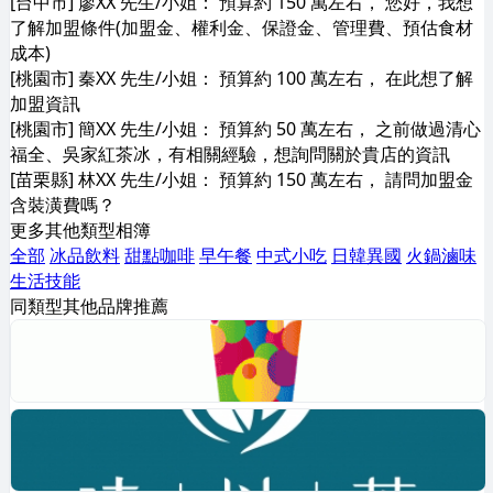
[台中市] 廖XX 先生/小姐： 預算約 150 萬左右， 您好，我想
了解加盟條件(加盟金、權利金、保證金、管理費、預估食材
成本)
[桃園市] 秦XX 先生/小姐： 預算約 100 萬左右， 在此想了解
加盟資訊
[桃園市] 簡XX 先生/小姐： 預算約 50 萬左右， 之前做過清心
福全、吳家紅茶冰，有相關經驗，想詢問關於貴店的資訊
[苗栗縣] 林XX 先生/小姐： 預算約 150 萬左右， 請問加盟金
含裝潢費嗎？
更多其他類型相簿
全部
冰品飲料
甜點咖啡
早午餐
中式小吃
日韓異國
火鍋滷味
生活技能
同類型其他品牌推薦