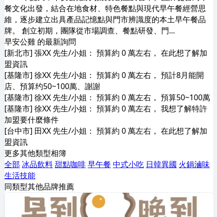
餐文化出發，結合在地食材、特色餐點與現代早午餐經營思
維，逐步建立出具產品記憶點與門市辨識度的本土早午餐品
牌。 創立初期，團隊從市場調查、餐點研發、門...
早安公雞 的最新詢問
[新北市] 張XX 先生/小姐： 預算約 0 萬左右， 在此想了解加
盟資訊
[基隆市] 徐XX 先生/小姐： 預算約 0 萬左右， 預計8月能開
店、預算约50~100萬、謝謝
[基隆市] 徐XX 先生/小姐： 預算約 0 萬左右， 預算50~100萬
[基隆市] 徐XX 先生/小姐： 預算約 0 萬左右， 我想了解特許
加盟要什麼條件
[台中市] 田XX 先生/小姐： 預算約 0 萬左右， 在此想了解加
盟資訊
更多其他類型相簿
全部
冰品飲料
甜點咖啡
早午餐
中式小吃
日韓異國
火鍋滷味
生活技能
同類型其他品牌推薦