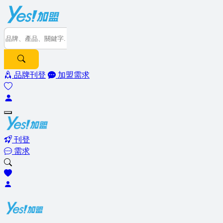
品牌刊登
加盟需求
刊登
需求