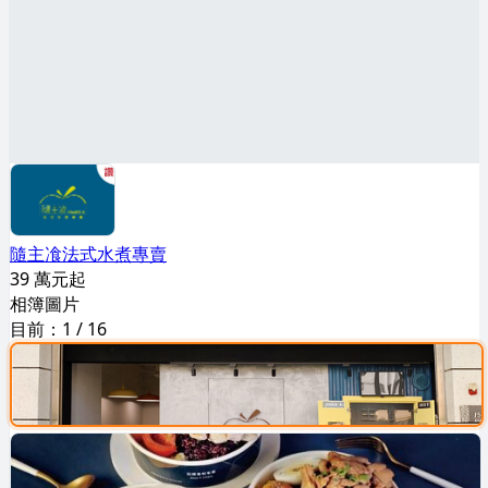
隨主飡法式水煮專賣
39 萬元起
相簿圖片
目前：
1
/
16