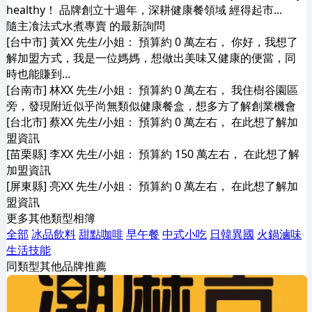
healthy！ 品牌創立十週年，深耕健康餐領域 經得起市...
隨主飡法式水煮專賣 的最新詢問
[台中市] 黃XX 先生/小姐： 預算約 0 萬左右， 你好，我想了
解加盟方式，我是一位媽媽，想做出美味又健康的便當，同
時也能賺到...
[台南市] 林XX 先生/小姐： 預算約 0 萬左右， 我住樹谷園區
旁，發現附近似乎尚無類似健康餐盒，想多方了解創業機會
[台北市] 蔡XX 先生/小姐： 預算約 0 萬左右， 在此想了解加
盟資訊
[苗栗縣] 李XX 先生/小姐： 預算約 150 萬左右， 在此想了解
加盟資訊
[屏東縣] 亮XX 先生/小姐： 預算約 0 萬左右， 在此想了解加
盟資訊
更多其他類型相簿
全部
冰品飲料
甜點咖啡
早午餐
中式小吃
日韓異國
火鍋滷味
生活技能
同類型其他品牌推薦