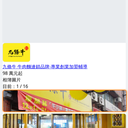
九條牛 牛肉麵連鎖品牌-專業創業加盟輔導
98 萬元起
相簿圖片
目前：
1
/
16