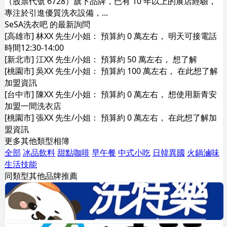
（股票代號 6728）旗下品牌，已有 10 年以上的展店經驗，
專注於引進優質洗衣設備，...
SeSA洗衣吧 的最新詢問
[高雄市] 林XX 先生/小姐： 預算約 0 萬左右， 明天可接電話
時間12:30-14:00
[新北市] 江XX 先生/小姐： 預算約 50 萬左右， 想了解
[桃園市] 吳XX 先生/小姐： 預算約 100 萬左右， 在此想了解
加盟資訊
[台中市] 陳XX 先生/小姐： 預算約 0 萬左右， 想使用新青安
加盟一間洗衣店
[桃園市] 張XX 先生/小姐： 預算約 0 萬左右， 在此想了解加
盟資訊
更多其他類型相簿
全部
冰品飲料
甜點咖啡
早午餐
中式小吃
日韓異國
火鍋滷味
生活技能
同類型其他品牌推薦