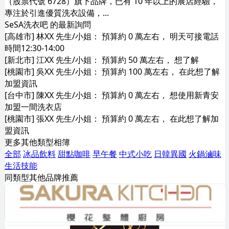
（股票代號 6728）旗下品牌，已有 10 年以上的展店經驗，
專注於引進優質洗衣設備，...
SeSA洗衣吧 的最新詢問
[高雄市] 林XX 先生/小姐： 預算約 0 萬左右， 明天可接電話
時間12:30-14:00
[新北市] 江XX 先生/小姐： 預算約 50 萬左右， 想了解
[桃園市] 吳XX 先生/小姐： 預算約 100 萬左右， 在此想了解
加盟資訊
[台中市] 陳XX 先生/小姐： 預算約 0 萬左右， 想使用新青安
加盟一間洗衣店
[桃園市] 張XX 先生/小姐： 預算約 0 萬左右， 在此想了解加
盟資訊
更多其他類型相簿
全部
冰品飲料
甜點咖啡
早午餐
中式小吃
日韓異國
火鍋滷味
生活技能
同類型其他品牌推薦