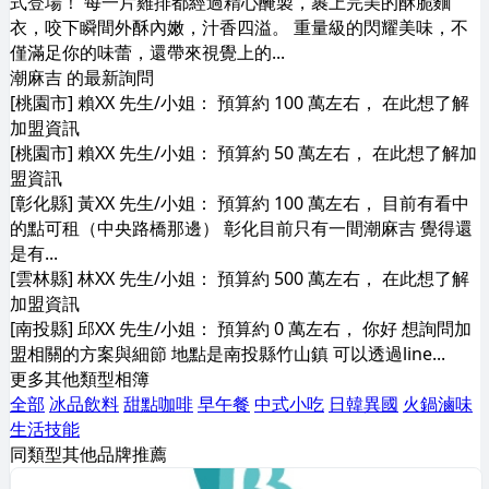
式登場！ 每一片雞排都經過精心醃製，裹上完美的酥脆麵
衣，咬下瞬間外酥內嫩，汁香四溢。 重量級的閃耀美味，不
僅滿足你的味蕾，還帶來視覺上的...
潮麻吉 的最新詢問
[桃園市] 賴XX 先生/小姐： 預算約 100 萬左右， 在此想了解
加盟資訊
[桃園市] 賴XX 先生/小姐： 預算約 50 萬左右， 在此想了解加
盟資訊
[彰化縣] 黃XX 先生/小姐： 預算約 100 萬左右， 目前有看中
的點可租（中央路橋那邊） 彰化目前只有一間潮麻吉 覺得還
是有...
[雲林縣] 林XX 先生/小姐： 預算約 500 萬左右， 在此想了解
加盟資訊
[南投縣] 邱XX 先生/小姐： 預算約 0 萬左右， 你好 想詢問加
盟相關的方案與細節 地點是南投縣竹山鎮 可以透過line...
更多其他類型相簿
全部
冰品飲料
甜點咖啡
早午餐
中式小吃
日韓異國
火鍋滷味
生活技能
同類型其他品牌推薦