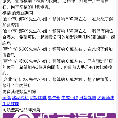
微笑，營造樸樂「樸實的快樂」 之精神，打造一片舒適自
在、簡單幸福的用餐環境。
樸樂 的最新詢問
[台中市] 何XX 先生/小姐： 預算約 500 萬左右， 在此想了解
加盟資訊
[台中市] 鄭XX 先生/小姐： 預算約 150 萬左右， 我們有兩位
合夥人，希望可以一起聽貴公司的加盟說明(LINE群通話)，感
謝您
[新竹市] 朱XX 先生/小姐： 預算約 0 萬左右， 在此想了解加
盟資訊
[新竹市] 黃XX 先生/小姐： 預算約 0 萬左右， 已有預計開店
的位子，希望能在3個月內開店，但目前人手只有1位比較擔
心。
[台北市] 伍XX 先生/小姐： 預算約 0 萬左右， 想了解加盟，
預計半年內開店
更多其他類型相簿
全部
冰品飲料
甜點咖啡
早午餐
中式小吃
日韓異國
火鍋滷味
生活技能
同類型其他品牌推薦