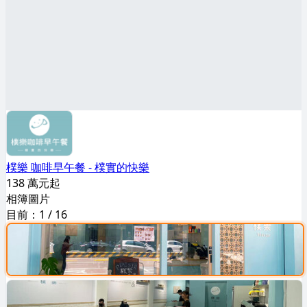
樸樂 咖啡早午餐 - 樸實的快樂
138 萬元起
相簿圖片
目前：
1
/
16