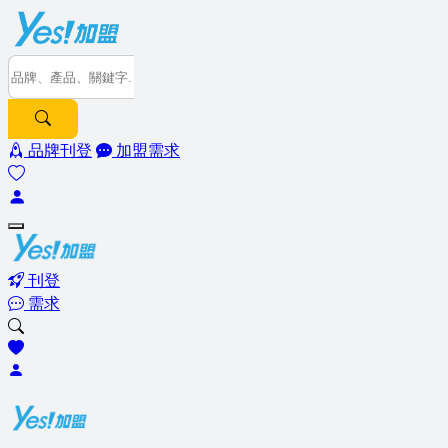
品牌刊登
加盟需求
刊登
需求