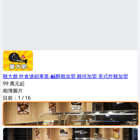
雞大爺 炸食連鎖事業-鹹酥雞加盟.雞排加盟.美式炸雞加盟
99 萬元起
相簿圖片
目前：
1
/
16