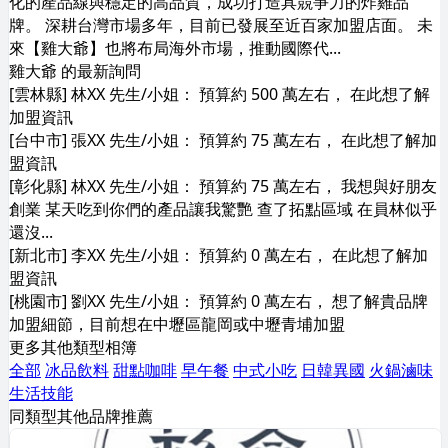
化的產品線與穩定的高品質，成功打造具競爭力的炸雞品
牌。 深耕台灣市場多年，目前已發展至近百家加盟店面。 未
來【雞大爺】也將布局海外市場，推動國際代...
雞大爺 的最新詢問
[雲林縣] 林XX 先生/小姐： 預算約 500 萬左右， 在此想了解
加盟資訊
[台中市] 張XX 先生/小姐： 預算約 75 萬左右， 在此想了解加
盟資訊
[彰化縣] 林XX 先生/小姐： 預算約 75 萬左右， 我想與好朋友
創業 某天吃到你們的產品讓我驚艷 查了拓點區域 在員林似乎
還沒...
[新北市] 李XX 先生/小姐： 預算約 0 萬左右， 在此想了解加
盟資訊
[桃園市] 劉XX 先生/小姐： 預算約 0 萬左右， 想了解貴品牌
加盟細節，目前想在中壢區龍岡或中壢青埔加盟
更多其他類型相簿
全部
冰品飲料
甜點咖啡
早午餐
中式小吃
日韓異國
火鍋滷味
生活技能
同類型其他品牌推薦