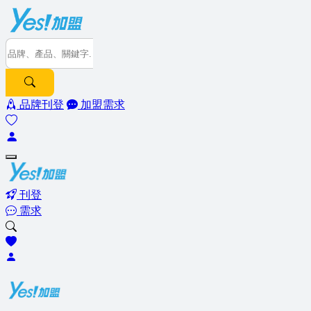
品牌刊登
加盟需求
刊登
需求