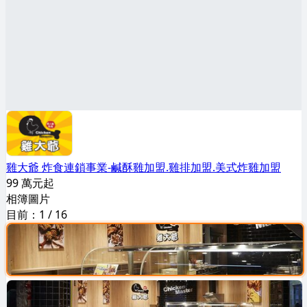
雞大爺 炸食連鎖事業-鹹酥雞加盟.雞排加盟.美式炸雞加盟
99 萬元起
相簿圖片
目前：
1
/
16