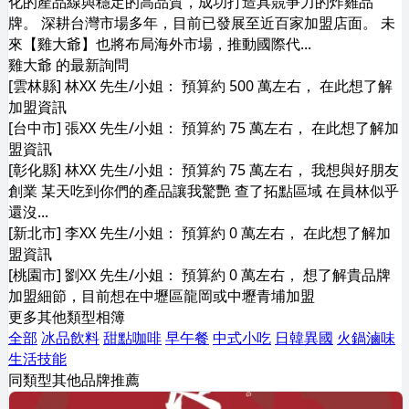
化的產品線與穩定的高品質，成功打造具競爭力的炸雞品
牌。 深耕台灣市場多年，目前已發展至近百家加盟店面。 未
來【雞大爺】也將布局海外市場，推動國際代...
雞大爺 的最新詢問
[雲林縣] 林XX 先生/小姐： 預算約 500 萬左右， 在此想了解
加盟資訊
[台中市] 張XX 先生/小姐： 預算約 75 萬左右， 在此想了解加
盟資訊
[彰化縣] 林XX 先生/小姐： 預算約 75 萬左右， 我想與好朋友
創業 某天吃到你們的產品讓我驚艷 查了拓點區域 在員林似乎
還沒...
[新北市] 李XX 先生/小姐： 預算約 0 萬左右， 在此想了解加
盟資訊
[桃園市] 劉XX 先生/小姐： 預算約 0 萬左右， 想了解貴品牌
加盟細節，目前想在中壢區龍岡或中壢青埔加盟
更多其他類型相簿
全部
冰品飲料
甜點咖啡
早午餐
中式小吃
日韓異國
火鍋滷味
生活技能
同類型其他品牌推薦