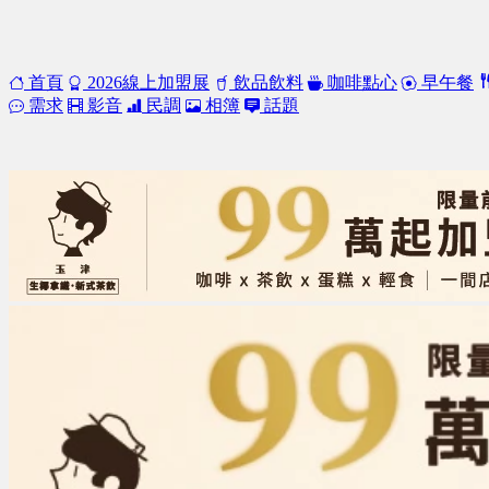
首頁
2026線上加盟展
飲品飲料
咖啡點心
早午餐
需求
影音
民調
相簿
話題