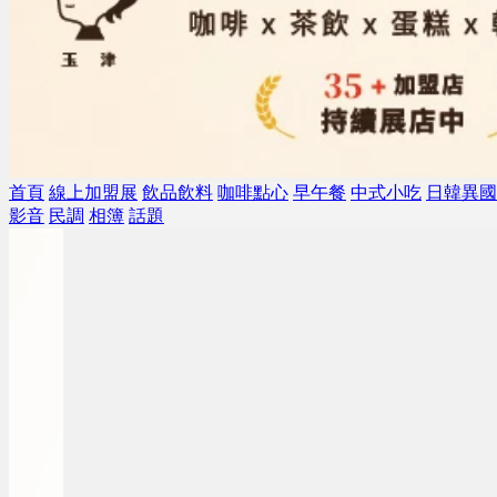
首頁
線上加盟展
飲品飲料
咖啡點心
早午餐
中式小吃
日韓異國
影音
民調
相簿
話題