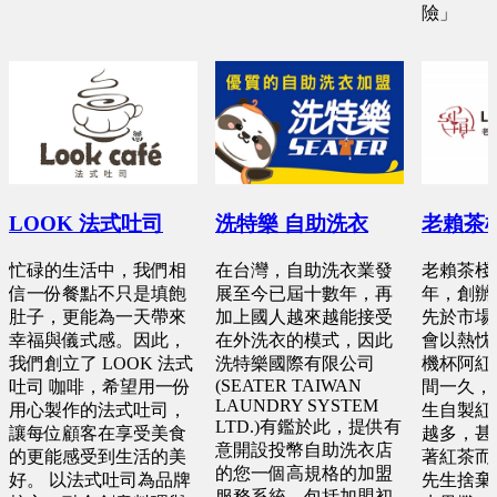
險」
LOOK 法式吐司
洗特樂 自助洗衣
老賴茶
忙碌的生活中，我們相
在台灣，自助洗衣業發
老賴茶棧創
信一份餐點不只是填飽
展至今已屆十數年，再
年，創辦
肚子，更能為一天帶來
加上國人越來越能接受
先於市場
幸福與儀式感。因此，
在外洗衣的模式，因此
會以熱忱
我們創立了 LOOK 法式
洗特樂國際有限公司
機杯阿紅
(SEATER TAIWAN
吐司 咖啡，希望用一份
間一久，
LAUNDRY SYSTEM
用心製作的法式吐司，
生自製紅
LTD.)有鑑於此，提供有
讓每位顧客在享受美食
越多，甚
意開設投幣自助洗衣店
的更能感受到生活的美
著紅茶而
的您一個高規格的加盟
好。 以法式吐司為品牌
先生捨棄
服務系統，包括加盟初