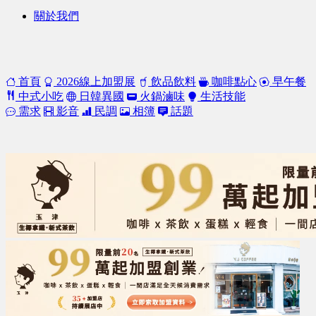
關於我們
首頁
2026線上加盟展
飲品飲料
咖啡點心
早午餐
中式小吃
日韓異國
火鍋滷味
生活技能
需求
影音
民調
相簿
話題