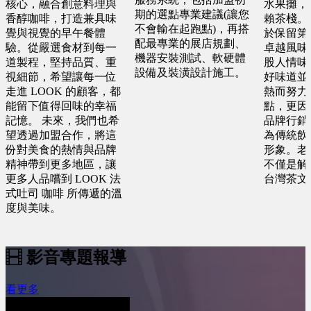
核心，融合創意料理與
水果攤，
期的選點專業建議(讓您
香醇咖啡，打造兼具味
賴茶棧。
不會輸在起跑點)，再搭
覺與視覺的早午餐體
於保留第
配最專業的展店規劃、
驗。從嚴選食材到每一
卓越風味
機器安裝測試、軟硬體
道製程，堅持品質、重
股人情味
設備及裝潢設計施工。
視細節，希望讓每一位
好味道並
走進 LOOK 的顧客，都
熱而努力
能留下值得回味的幸福
點，更因
記憶。 未來，我們也希
品牌行銷
望透過加盟合作，將這
為傳統飲
份對美食的熱情與品牌
形象。老
精神帶到更多地區，讓
不僅是解
更多人品嚐到 LOOK 法
台灣茶文
式吐司 咖啡 所傳遞的溫
度與美味。
影音專題報導
看更多