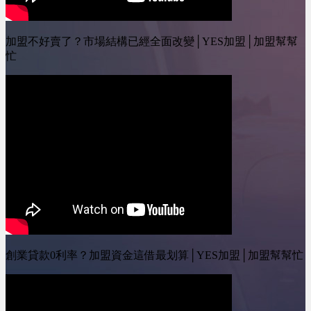
加盟不好賣了？市場結構已經全面改變│YES加盟│加盟幫幫
忙
創業貸款0利率？加盟資金這借最划算│YES加盟│加盟幫幫忙