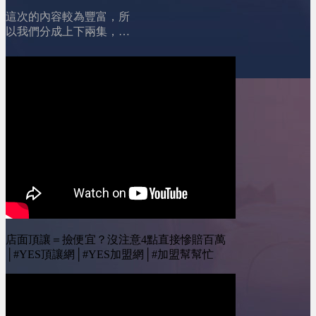
========================00:53
(上)│YES加盟│加盟
你的貸款，真的差很多！
創業資金變貴了，但加盟
這次的內容較為豐富，所
幫幫忙
========================01:26
門檻卻更低&nbsp;01:55
以我們分成上下兩集，
總部提供貸款?!04:49 房
加盟主變年輕了，但反而
小編將與我們分享她從對
貸?!05:53 青創貸款&amp;
更警慎&nbsp;02:48 市場
品牌的認知到總部合約的
鳳凰貸款?!08:13 個人信
飽和，品牌要打「轉型
簽訂， 再到實際挑選最
貸?!11:10 總結！
戰」&nbsp;03:34 加盟主
適合的店面，每一個步驟
========================YES
不再只看人氣，而是看品
都是關鍵點。 裝修過程
加盟訂閱我的Youtube頻
牌實力&nbsp;04:15 總部
中的問題更是一個個挑
道 ：&nbsp;@leo-
不再只是招商，而要當
戰，一直到開幕， 這整
wei&nbsp;&nbsp;YES加盟
「經營顧問」&nbsp;04:46
個過程中，我們收集了一
線上加盟展：
AI時代來了，品牌曝光方
些網友最常問的問題，要
https://yesally.com.tw/index_hot.php
式整個重組&nbsp;05:33
來一一詢問小編，然後分
按讚我的Facebook專頁：
市場正在淘汰沒有真實力
享給大家！ #加盟 #開店
https://www.facebook.com/yestopone
的品牌
#創業 #沈記脆皮五花豬
按讚我的Instagram專頁：
========================YES
========================
https://www.instagram.com/yesone_ally/
加盟訂閱我的Youtube頻
00:45 如何篩選品牌?
店面頂讓＝撿便宜？沒注意4點直接慘賠百萬
道 ：&nbsp;@leo-
02:11 遇到特殊狀況?!
│#YES頂讓網│#YES加盟網│#加盟幫幫忙
wei&nbsp;&nbsp;YES加盟
05:17 先簽約?先找店面?
線上加盟展：
08:49 騎樓跟店面的選擇?
https://yesally.com.tw/index_hot.php
11:22 如何評估店面?!
按讚我的Facebook專頁：
========================