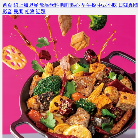
首頁
線上加盟展
飲品飲料
咖啡點心
早午餐
中式小吃
日韓異國
影音
民調
相簿
話題