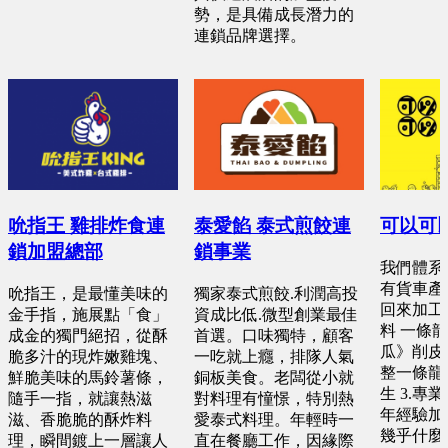
勢，是具備成長潛力的
連鎖品牌選擇。
吮指王 雞排炸食連
泰愛餡 泰式煎餃連
可以可
鎖加盟總部
鎖事業
我們體系優
有貨車產
吮指王，是最懂美味的
獨家泰式煎餃.利潤高投
回來加工 
金手指，施展點「食」
資成比低.微型創業最佳
料 一條
成金的獨門絕招，從酥
首選。口味獨特，顧客
瓜》削皮
脆多汁的現炸嫩雞塊、
一吃就上癮，排隊人氣
整一條龍 
鮮脆美味的馬鈴薯條，
銅板美食。老闆從小就
生 3.專
隨手一指，就讓熱滋
對料理有憧憬，特別熱
年經驗加
滋、香脆脆的酥炸料
愛泰式料理。年輕時一
幾乎什麼
理，瞬間鍍上一層讓人
直在餐廳工作，因緣際