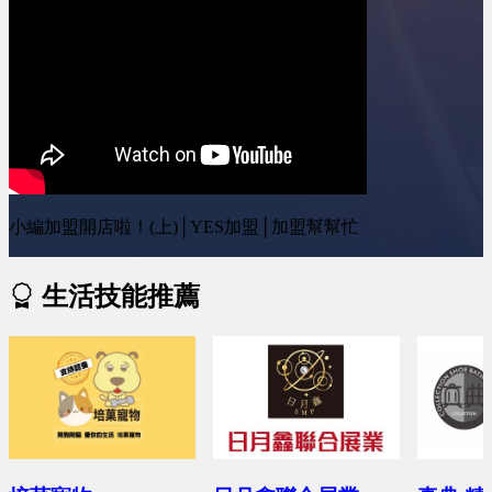
小編加盟開店啦！(上)│YES加盟│加盟幫幫忙
生活技能推薦