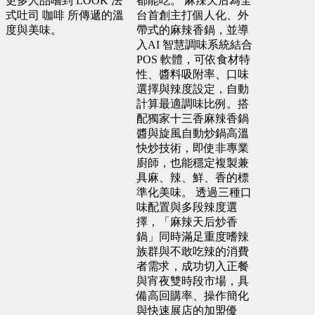
更多人品嚐到 LOOK 法
都能吃。 麻辣天后為全
預算 150 萬 ~ 300 萬
預算 100 萬 ~ 150 萬
式吐司 咖啡 所傳遞的溫
台首創主打個人化、外
度與美味。
帶式的麻辣香鍋，並導
入AI 智慧調味系統結合
高雄市 葉X姐
POS 軟體，可依食材特
性、醬料吸附率、口味
預算 25 萬 ~ 300 萬
選擇與辣度設定，自動
計算最適調味比例。搭
配獨家十三香麻辣香鍋
彰化縣 蕭X豐
醬與旋風自動炒鍋高溫
快炒技術，即使非專業
預算 25 萬 ~ 200 萬
廚師，也能穩定複製兼
具麻、辣、鮮、香的標
準化美味。 透過三種口
嘉義市 王X志
味配置與多段辣度選
預算 100 萬 ~ 200 萬
擇，「麻辣天后炒香
鍋」同時滿足重度嗜辣
族群與不敢吃辣的消費
新北市 李X君
者需求，成功切入正餐
與宵夜雙時段市場，具
預算 200 萬 ~ 200 萬
備高回購率、操作簡化
與快速展店的加盟優