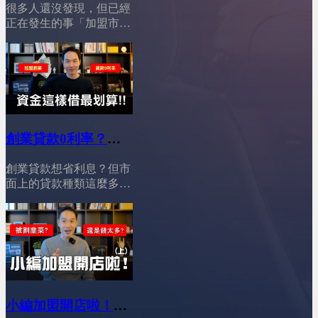
會，但你必須選對路！
很多人還沒發現，但已經
│YES加盟│加盟幫幫
========================01:12
正在發生的事「加盟市場
打破迷思！加盟的不可取
忙
真的變了」。現在創業資
代性&nbsp;02:54穩定獲利
金變貴、風險變高，但加
首選！大品牌加盟的鐵飯
盟門檻卻反而下降；年輕
碗&nbsp;04:30中小品牌加
加盟主變多，卻不再衝
盟的生存戰略，如何以小
動，更理性、更會算；市
博大&nbsp;05:52仔細評
場看似飽和，其實正在進
估！做出你自己的選擇
行一場殘酷的「轉型淘汰
&nbsp;08:34最終提醒與行
創業貸款0利率？加
戰」。加盟主不再只追人
動呼籲
盟資金這借最划算
氣與話題，而是開始看品
========================YES
創業貸款想省利息？但市
牌的實際營運能力；總部
│YES加盟│加盟幫幫
加盟訂閱我的Youtube頻
面上的貸款種類這麼多，
也不只是賣加盟，而必須
忙
道 ：&nbsp;@leo-
到底該怎麼選才划算？對
具備經營、輔導、數據與
wei&nbsp;&nbsp;YES加盟
新手創業者來說，選對貸
策略的能力。再加上 AI
線上加盟展：
款很重要，尤其是打算加
與曝光管道全面重組，沒
https://yesally.com.tw/index_hot.php
盟品牌、快速開店的人，
有真實力的品牌，正在被
按讚我的Facebook專頁：
找對資金管道，不只可以
市場快速淘汰。這七個現
https://www.facebook.com/yestopone
減輕初期壓力，還能把省
況，會直接影響你適不適
按讚我的Instagram專頁：
下的錢拿去做行銷或提升
合加盟、該怎麼選、以及
https://www.instagram.com/yesone_ally/
營運效率。想穩穩踏出創
小編加盟開店啦！
能不能活下來。
業第一步，謹慎選擇適合