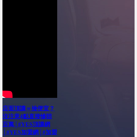
店面頂讓＝撿便宜？
沒注意4點直接慘賠
百萬│#YES頂讓網
│#YES加盟網│#加盟