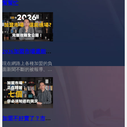
幫幫忙
2026加盟市場還能進
場？完整攻略公開！
現在網路上各種加盟的負
│YES加盟│加盟幫幫
面新聞不斷的被報導、競
忙
爭又這麼激烈，你一定很
猶豫：「現在這個時機
點，加盟市場到底還能不
能進場？會不會我把省吃
儉用存的第一桶金，投進
去後就血本無歸？」別擔
心！今天這支影片，我們
來徹底分析，並告訴你一
加盟不好賣了？市場
個真相：加盟依然有機
結構已經全面改變