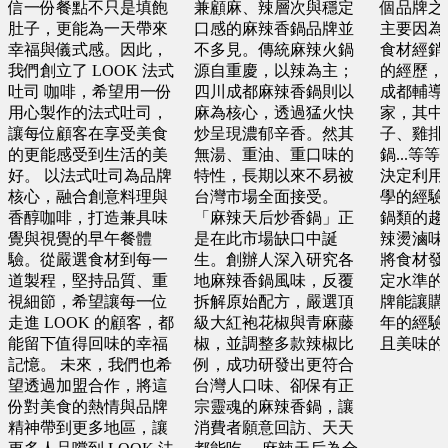
信一份餐點不只是填飽
兼顧麻、辣層次與穩定
個品牌之
新北市 蕭X微
肚子，更能為一天帶來
口感的麻辣香鍋品牌並
主要因為
基隆市 胡X姐
台中市 何X儒
幸福與儀式感。因此，
不多見。傳統麻辣火鍋
食材經銷
預算 200 萬 ~ 200 萬
預算 50 萬 ~ 100 萬
我們創立了 LOOK 法式
源自重慶，以辣為主；
的經歷，
預算 25 萬 ~ 50 萬
吐司 咖啡，希望用一份
四川成都麻辣香鍋則以
成都輔導
用心製作的法式吐司，
麻為核心，透過猛火快
家，其中
台中市 李X靜
台南市 郭X洺
讓每位顧客在享受美食
炒呈現濃郁辛香。然其
子、雞排
的更能感受到生活的美
無湯、重油、重口味的
鍋...等
預算 100 萬 ~ 200 萬
預算 25 萬 ~ 100 萬
好。 以法式吐司為品牌
特性，長期以來不易被
決定利用
核心，融合創意料理與
台灣市場全面接受。
學的經驗
香醇咖啡，打造兼具味
「麻辣天后炒香鍋」正
鍋類的趨
桃園市 黃X祥
桃園市 謝X孝
覺與視覺的早午餐體
是在此市場缺口中誕
辣燙滷味
驗。從嚴選食材到每一
生。創辦人深入研究各
將食材發
預算 100 萬 ~ 200 萬
預算 25 萬 ~ 100 萬
道製程，堅持品質、重
地麻辣香鍋風味，反覆
定水準的
視細節，希望讓每一位
拆解原始配方，嚴選頂
牌能讓購
走進 LOOK 的顧客，都
級大紅袍花椒與青麻藤
年的經驗
屏東縣 邱X瑄
金門縣 許X浚
能留下值得回味的幸福
椒，並調整多款辣椒比
且美味的
預算 100 萬 ~ 250 萬
記憶。 未來，我們也希
例，成功研發出更符合
預算 25 萬 ~ 100 萬
望透過加盟合作，將這
台灣人口味、卻保有正
份對美食的熱情與品牌
宗靈魂的麻辣香鍋，讓
台中市 何X廷
精神帶到更多地區，讓
消費者願意回訪、天天
台中市 葉X鑫