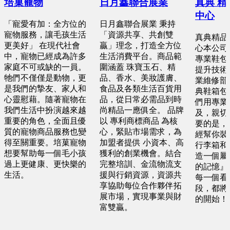
培菓寵物
日月鑫聯合展業
真典 
中心
「寵愛有加：全方位的
日月鑫聯合展業 秉持
寵物服務，讓毛孩生活
「資源共享、共創雙
真典精品
更美好」 在現代社會
贏」理念，打造全方位
心本公司
中，寵物已經成為許多
生活消費平台。商品範
專業鞋包
家庭不可或缺的一員。
圍涵蓋 珠寶玉石、精
提升技術
牠們不僅僅是動物，更
品、香水、美妝護膚、
業維修部
是我們的摯友、家人和
食品及各類生活百貨用
典鞋箱包
心靈慰藉。隨著寵物在
品，從日常必需品到時
們用專業
我們生活中扮演越來越
尚精品一應俱全。 品牌
及，親切
重要的角色，全面且優
以 專利商標商品 為核
要的是，
質的寵物商品服務也變
心，緊貼市場需求，為
經幫你裝
得至關重要。培菓寵物
加盟者提供 小資本、高
行李箱和
想要幫助每一個毛小孩
獲利的創業機會。結合
造一個屬
過上更健康、更快樂的
完整培訓、金流物流支
的記憶』
生活。
援與行銷資源，資源共
每一個看
享協助每位合作夥伴拓
段，都將
展市場，實現事業與財
的開始！
富雙贏。