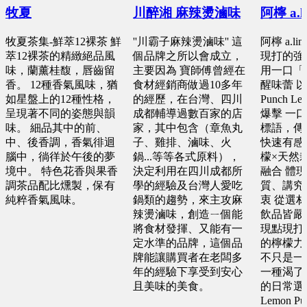
牧夏
川醉湘 麻辣燙滷味
阿檸 a.l
牧夏茶集-鮮萃12裸茶 鮮
''川霸子麻辣燙滷味'' 這
阿檸 a.l
萃12裸茶的精緻絕品風
個品牌之所以會成立，
現打的強
味，蘭薰桂馥，唇齒留
主要因為 寶師傅曾經在
用一口「
香。 12種香氣風味，猶
食材經銷商做過10多年
醒味蕾 以
如星盤上的12種性格，
的經歷，在台灣、四川
Punch L
呈現著不同的姿態與韻
成都輔導過數百家的店
爆擊 一
味。 細品其中的前、
家，其中包含（章魚丸
標語，傳
中、後香調，香氣徘迴
子、雞排、滷味、火
快速有感
腦中，徜徉於午後的夢
鍋...等等各式原料），
檬×天然
境中。 特色花香與果香
決定利用在四川成都所
融合 體
調茶品配比燻製，保有
學的經驗及台灣人愛吃
質、講究
純粹香氣風味。
鍋類的趨勢，來主攻麻
衷 從選
辣燙滷味，創造ㄧ個能
飲品皆嚴
將食材發揮、又能有一
現點現打
定水準的品牌，這個品
的檸檬力道 
牌能讓購買者在老闆多
不只是一
年的經驗下享受到安心
一種渴了
且美味的美食。
的日常選
Lemon 