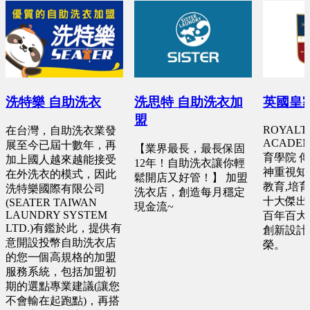
洗特樂 自助洗衣
洗思特 自助洗衣加
英國皇
盟
ROYALT
在台灣，自助洗衣業發
ACADE
展至今已屆十數年，再
【業界最長，最長保固
育學院 
加上國人越來越能接受
12年！自助洗衣讓你輕
神重視知
在外洗衣的模式，因此
鬆開店又好管！】 加盟
教育,培
洗特樂國際有限公司
洗衣店，創造每月穩定
十大傑出
(SEATER TAIWAN
現金流~
LAUNDRY SYSTEM
百年百大
LTD.)有鑑於此，提供有
創新設計
意開設投幣自助洗衣店
榮。
的您一個高規格的加盟
服務系統，包括加盟初
期的選點專業建議(讓您
不會輸在起跑點)，再搭