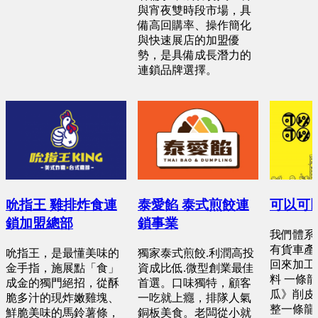
預算 100 萬 ~ 200 萬
與宵夜雙時段市場，具
備高回購率、操作簡化
與快速展店的加盟優
勢，是具備成長潛力的
連鎖品牌選擇。
吮指王 雞排炸食連
泰愛餡 泰式煎餃連
可以可
鎖加盟總部
鎖事業
我們體系優
有貨車產
吮指王，是最懂美味的
獨家泰式煎餃.利潤高投
回來加工 
金手指，施展點「食」
資成比低.微型創業最佳
料 一條
成金的獨門絕招，從酥
首選。口味獨特，顧客
瓜》削皮
脆多汁的現炸嫩雞塊、
一吃就上癮，排隊人氣
整一條龍 
鮮脆美味的馬鈴薯條，
銅板美食。老闆從小就