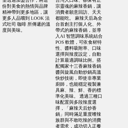
望透過加盟合作，將這
台灣人口味、卻保有正
屏東縣 邱X瑄
金門縣 許X浚
份對美食的熱情與品牌
宗靈魂的麻辣香鍋，讓
精神帶到更多地區，讓
消費者願意回訪、天天
預算 100 萬 ~ 250 萬
預算 25 萬 ~ 100 萬
更多人品嚐到 LOOK 法
都能吃。 麻辣天后為全
式吐司 咖啡 所傳遞的溫
台首創主打個人化、外
度與美味。
帶式的麻辣香鍋，並導
台中市 何X廷
入AI 智慧調味系統結合
POS 軟體，可依食材特
預算 150 萬 ~ 300 萬
性、醬料吸附率、口味
選擇與辣度設定，自動
計算最適調味比例。搭
高雄市 葉X姐
配獨家十三香麻辣香鍋
預算 25 萬 ~ 300 萬
醬與旋風自動炒鍋高溫
快炒技術，即使非專業
廚師，也能穩定複製兼
彰化縣 蕭X豐
具麻、辣、鮮、香的標
準化美味。 透過三種口
預算 25 萬 ~ 200 萬
味配置與多段辣度選
擇，「麻辣天后炒香
鍋」同時滿足重度嗜辣
嘉義市 王X志
族群與不敢吃辣的消費
者需求，成功切入正餐