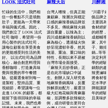
預算 100 萬 ~ 100 萬
LOOK 法式吐司
麻辣天后
川醉湘
預算 25 萬 ~ 50 萬
忙碌的生活中，我們相
台灣人嗜辣，但真正能
''川霸子
桃園市 李X洋
彰化縣 詹X任
信一份餐點不只是填飽
兼顧麻、辣層次與穩定
個品牌之
新北市 楊X
肚子，更能為一天帶來
口感的麻辣香鍋品牌並
主要因為
預算 150 萬 ~ 200 萬
預算 25 萬 ~ 100 萬
預算 25 萬 ~ 50 萬
幸福與儀式感。因此，
不多見。傳統麻辣火鍋
食材經銷
我們創立了 LOOK 法式
源自重慶，以辣為主；
的經歷，
吐司 咖啡，希望用一份
四川成都麻辣香鍋則以
成都輔導
新北市 蕭X微
基隆市 胡X姐
用心製作的法式吐司，
麻為核心，透過猛火快
家，其中
讓每位顧客在享受美食
炒呈現濃郁辛香。然其
子、雞排
預算 200 萬 ~ 200 萬
預算 50 萬 ~ 100 萬
的更能感受到生活的美
無湯、重油、重口味的
鍋...等
好。 以法式吐司為品牌
特性，長期以來不易被
決定利用
核心，融合創意料理與
台灣市場全面接受。
學的經驗
台中市 李X靜
台南市 郭X洺
香醇咖啡，打造兼具味
「麻辣天后炒香鍋」正
鍋類的趨
預算 100 萬 ~ 200 萬
覺與視覺的早午餐體
是在此市場缺口中誕
辣燙滷味
預算 25 萬 ~ 100 萬
驗。從嚴選食材到每一
生。創辦人深入研究各
將食材發
道製程，堅持品質、重
地麻辣香鍋風味，反覆
定水準的
桃園市 黃X祥
視細節，希望讓每一位
拆解原始配方，嚴選頂
牌能讓購
桃園市 謝X孝
走進 LOOK 的顧客，都
級大紅袍花椒與青麻藤
年的經驗
預算 100 萬 ~ 200 萬
預算 25 萬 ~ 100 萬
能留下值得回味的幸福
椒，並調整多款辣椒比
且美味的
記憶。 未來，我們也希
例，成功研發出更符合