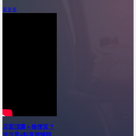
看更多
店面頂讓＝撿便宜？
沒注意4點直接慘賠