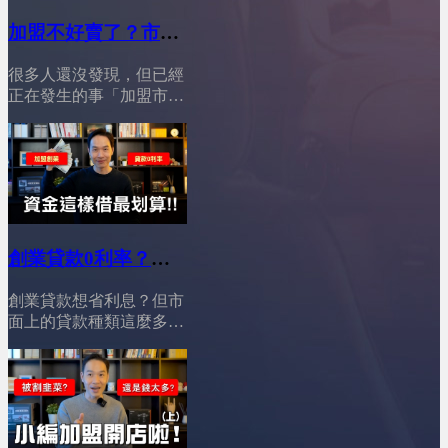
心！今天這支影片，我們
來徹底分析，並告訴你一
加盟不好賣了？市場
個真相：加盟依然有機
結構已經全面改變
會，但你必須選對路！
很多人還沒發現，但已經
│YES加盟│加盟幫幫
========================01:12
正在發生的事「加盟市場
打破迷思！加盟的不可取
忙
真的變了」。現在創業資
代性&nbsp;02:54穩定獲利
金變貴、風險變高，但加
首選！大品牌加盟的鐵飯
盟門檻卻反而下降；年輕
碗&nbsp;04:30中小品牌加
加盟主變多，卻不再衝
盟的生存戰略，如何以小
動，更理性、更會算；市
博大&nbsp;05:52仔細評
場看似飽和，其實正在進
估！做出你自己的選擇
行一場殘酷的「轉型淘汰
&nbsp;08:34最終提醒與行
創業貸款0利率？加
戰」。加盟主不再只追人
動呼籲
盟資金這借最划算
氣與話題，而是開始看品
========================YES
創業貸款想省利息？但市
牌的實際營運能力；總部
│YES加盟│加盟幫幫
加盟訂閱我的Youtube頻
面上的貸款種類這麼多，
也不只是賣加盟，而必須
忙
道 ：&nbsp;@leo-
到底該怎麼選才划算？對
具備經營、輔導、數據與
wei&nbsp;&nbsp;YES加盟
新手創業者來說，選對貸
策略的能力。再加上 AI
線上加盟展：
款很重要，尤其是打算加
與曝光管道全面重組，沒
https://yesally.com.tw/index_hot.php
盟品牌、快速開店的人，
有真實力的品牌，正在被
按讚我的Facebook專頁：
找對資金管道，不只可以
市場快速淘汰。這七個現
https://www.facebook.com/yestopone
減輕初期壓力，還能把省