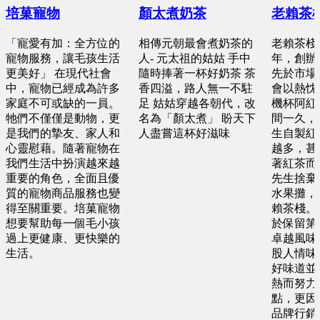
培菓寵物
顏太煮奶茶
老賴茶
「寵愛有加：全方位的
相傳元朝最會煮奶茶的
老賴茶棧創
寵物服務，讓毛孩生活
人- 元太祖的姑姑 手中
年，創辦
更美好」 在現代社會
隨時捧著一杯好奶茶 茶
先於市場
中，寵物已經成為許多
香四溢，路人無一不駐
會以熱忱
家庭不可或缺的一員。
足 姑姑穿越各朝代，改
機杯阿紅
牠們不僅僅是動物，更
名為「顏太煮」 盼天下
間一久，
是我們的摯友、家人和
人盡嘗這杯好滋味
生自製紅
心靈慰藉。隨著寵物在
越多，甚
我們生活中扮演越來越
著紅茶而
重要的角色，全面且優
先生捨棄
質的寵物商品服務也變
水果攤，
得至關重要。培菓寵物
賴茶棧。
想要幫助每一個毛小孩
於保留第
過上更健康、更快樂的
卓越風味
生活。
股人情味
好味道並
熱而努力
點，更因
品牌行銷