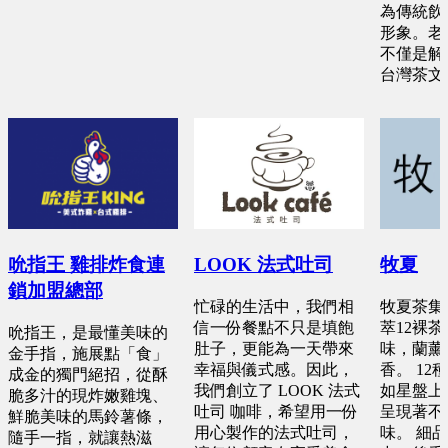
為傳統飲
形象。老
不僅是解
台灣茶文
吮指王 雞排炸食連
LOOK 法式吐司
牧夏
鎖加盟總部
忙碌的生活中，我們相
牧夏茶集-
信一份餐點不只是填飽
萃12裸
吮指王，是最懂美味的
肚子，更能為一天帶來
味，蘭薰
金手指，施展點「食」
幸福與儀式感。因此，
香。 1
成金的獨門絕招，從酥
我們創立了 LOOK 法式
如星盤上
脆多汁的現炸嫩雞塊、
吐司 咖啡，希望用一份
呈現著不
鮮脆美味的馬鈴薯條，
用心製作的法式吐司，
味。 細
隨手一指，就讓熱滋