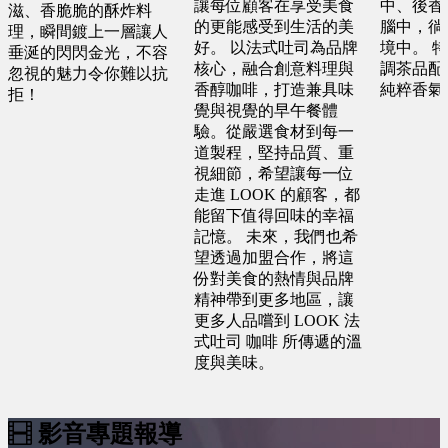
讓每位顧客在享受美食
中、後香
滋、香脆脆的酥炸料
的更能感受到生活的美
腦中，徜
理，瞬間鍍上一層讓人
好。 以法式吐司為品牌
境中。 
垂涎的閃閃金光，不容
核心，融合創意料理與
調茶品配
忽視的魅力令你難以抗
香醇咖啡，打造兼具味
純粹香氣
拒！
覺與視覺的早午餐體
驗。從嚴選食材到每一
道製程，堅持品質、重
視細節，希望讓每一位
走進 LOOK 的顧客，都
能留下值得回味的幸福
記憶。 未來，我們也希
望透過加盟合作，將這
份對美食的熱情與品牌
精神帶到更多地區，讓
更多人品嚐到 LOOK 法
式吐司 咖啡 所傳遞的溫
度與美味。
影音專題報導