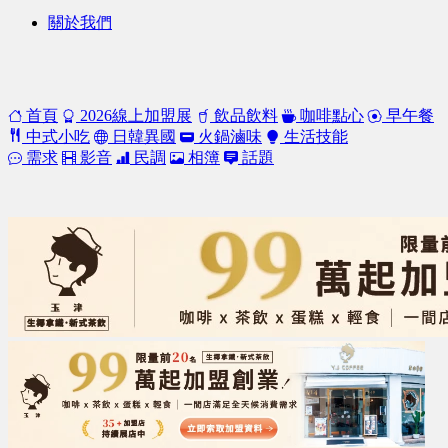
關於我們
首頁
2026線上加盟展
飲品飲料
咖啡點心
早午餐
中式小吃
日韓異國
火鍋滷味
生活技能
需求
影音
民調
相簿
話題