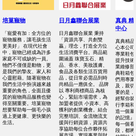
培菓寵物
日月鑫聯合展業
真典 
中心
「寵愛有加：全方位的
日月鑫聯合展業 秉持
寵物服務，讓毛孩生活
「資源共享、共創雙
真典精品
更美好」 在現代社會
贏」理念，打造全方位
心本公司
中，寵物已經成為許多
生活消費平台。商品範
專業鞋包
家庭不可或缺的一員。
圍涵蓋 珠寶玉石、精
提升技術
牠們不僅僅是動物，更
品、香水、美妝護膚、
業維修部
是我們的摯友、家人和
食品及各類生活百貨用
典鞋箱包
心靈慰藉。隨著寵物在
品，從日常必需品到時
們用專業
我們生活中扮演越來越
尚精品一應俱全。 品牌
及，親切
重要的角色，全面且優
以 專利商標商品 為核
要的是，
質的寵物商品服務也變
心，緊貼市場需求，為
經幫你裝
得至關重要。培菓寵物
加盟者提供 小資本、高
行李箱和
想要幫助每一個毛小孩
獲利的創業機會。結合
造一個屬
過上更健康、更快樂的
完整培訓、金流物流支
的記憶』
生活。
援與行銷資源，資源共
每一個看
享協助每位合作夥伴拓
段，都將
展市場，實現事業與財