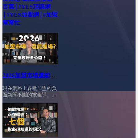
百萬│#YES頂讓網
│#YES加盟網│#加盟
幫幫忙
2026加盟市場還能進
場？完整攻略公開！
現在網路上各種加盟的負
│YES加盟│加盟幫幫
面新聞不斷的被報導、競
忙
爭又這麼激烈，你一定很
猶豫：「現在這個時機
點，加盟市場到底還能不
能進場？會不會我把省吃
儉用存的第一桶金，投進
去後就血本無歸？」別擔