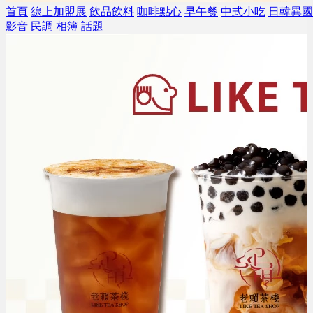
首頁
線上加盟展
飲品飲料
咖啡點心
早午餐
中式小吃
日韓異國
影音
民調
相簿
話題