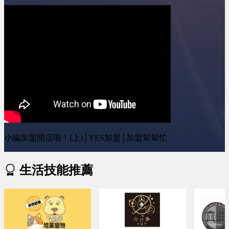
小編加盟開店啦！(上)│YES加盟│加盟幫幫忙
生活技能推薦