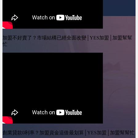
加盟不好賣了？市場結構已經全面改變│YES加盟│加盟幫幫
忙
創業貸款0利率？加盟資金這借最划算│YES加盟│加盟幫幫忙