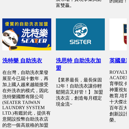
的開始！
富雙贏。
洗特樂 自助洗衣
洗思特 自助洗衣加
英國皇
盟
ROYALT
在台灣，自助洗衣業發
ACADE
展至今已屆十數年，再
【業界最長，最長保固
育學院 
加上國人越來越能接受
12年！自助洗衣讓你輕
神重視知
在外洗衣的模式，因此
鬆開店又好管！】 加盟
教育,培
洗特樂國際有限公司
洗衣店，創造每月穩定
十大傑出
(SEATER TAIWAN
現金流~
LAUNDRY SYSTEM
百年百大
LTD.)有鑑於此，提供有
創新設計
意開設投幣自助洗衣店
榮。
的您一個高規格的加盟