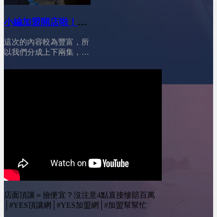
況，會直接影響你適不適
按讚我的Instagram專頁：
下的錢拿去做行銷或提升
合加盟、該怎麼選、以及
https://www.instagram.com/yesone_ally/
營運效率。想穩穩踏出創
小編加盟開店啦！
能不能活下來。
業第一步，謹慎選擇適合
========================00:53
(上)│YES加盟│加盟
你的貸款，真的差很多！
創業資金變貴了，但加盟
這次的內容較為豐富，所
幫幫忙
========================01:26
門檻卻更低&nbsp;01:55
以我們分成上下兩集，
總部提供貸款?!04:49 房
加盟主變年輕了，但反而
小編將與我們分享她從對
貸?!05:53 青創貸款&amp;
更警慎&nbsp;02:48 市場
品牌的認知到總部合約的
鳳凰貸款?!08:13 個人信
飽和，品牌要打「轉型
簽訂， 再到實際挑選最
貸?!11:10 總結！
戰」&nbsp;03:34 加盟主
適合的店面，每一個步驟
========================YES
不再只看人氣，而是看品
都是關鍵點。 裝修過程
加盟訂閱我的Youtube頻
牌實力&nbsp;04:15 總部
中的問題更是一個個挑
道 ：&nbsp;@leo-
不再只是招商，而要當
戰，一直到開幕， 這整
wei&nbsp;&nbsp;YES加盟
「經營顧問」&nbsp;04:46
個過程中，我們收集了一
線上加盟展：
AI時代來了，品牌曝光方
些網友最常問的問題，要
https://yesally.com.tw/index_hot.php
式整個重組&nbsp;05:33
來一一詢問小編，然後分
按讚我的Facebook專頁：
市場正在淘汰沒有真實力
享給大家！ #加盟 #開店
https://www.facebook.com/yestopone
的品牌
#創業 #沈記脆皮五花豬
按讚我的Instagram專頁：
========================YES
========================
https://www.instagram.com/yesone_ally/
加盟訂閱我的Youtube頻
00:45 如何篩選品牌?
店面頂讓＝撿便宜？沒注意4點直接慘賠百萬
道 ：&nbsp;@leo-
02:11 遇到特殊狀況?!
│#YES頂讓網│#YES加盟網│#加盟幫幫忙
wei&nbsp;&nbsp;YES加盟
05:17 先簽約?先找店面?