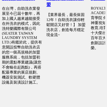
盟
ROYALT
在台灣，自助洗衣業發
ACADE
展至今已屆十數年，再
【業界最長，最長保固
育學院 
加上國人越來越能接受
12年！自助洗衣讓你輕
神重視知
在外洗衣的模式，因此
鬆開店又好管！】 加盟
教育,培
洗特樂國際有限公司
洗衣店，創造每月穩定
十大傑出
(SEATER TAIWAN
現金流~
LAUNDRY SYSTEM
百年百大
LTD.)有鑑於此，提供有
創新設計
意開設投幣自助洗衣店
榮。
的您一個高規格的加盟
服務系統，包括加盟初
期的選點專業建議(讓您
不會輸在起跑點)，再搭
配最專業的展店規劃、
機器安裝測試、軟硬體
設備及裝潢設計施工。