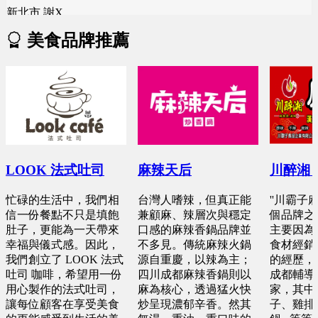
新竹縣 林X峨
桃園市 黄X姐
雲林縣 林X慧
美食品牌推薦
預算 100 萬 ~ 200 萬
預算 50 萬 ~ 100 萬
預算 25 萬 ~ 50 萬
台南市 周X臣
新竹市 EXc
桃園市 曾X婷
預算 100 萬 ~ 200 萬
預算 100 萬 ~ 100 萬
預算 25 萬 ~ 50 萬
桃園市 李X洋
彰化縣 詹X任
新北市 楊X
LOOK 法式吐司
麻辣天后
川醉湘
預算 150 萬 ~ 200 萬
預算 25 萬 ~ 100 萬
預算 25 萬 ~ 50 萬
忙碌的生活中，我們相
台灣人嗜辣，但真正能
''川霸子
信一份餐點不只是填飽
兼顧麻、辣層次與穩定
個品牌之
新北市 蕭X微
肚子，更能為一天帶來
口感的麻辣香鍋品牌並
主要因為
基隆市 胡X姐
幸福與儀式感。因此，
不多見。傳統麻辣火鍋
食材經銷
預算 200 萬 ~ 200 萬
預算 50 萬 ~ 100 萬
我們創立了 LOOK 法式
源自重慶，以辣為主；
的經歷，
吐司 咖啡，希望用一份
四川成都麻辣香鍋則以
成都輔導
用心製作的法式吐司，
麻為核心，透過猛火快
家，其中
台中市 李X靜
台南市 郭X洺
讓每位顧客在享受美食
炒呈現濃郁辛香。然其
子、雞排