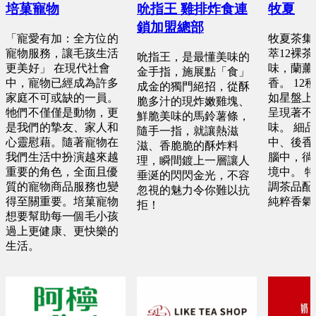
培菓寵物
吮指王 雞排炸食連
牧夏
鎖加盟總部
「寵愛有加：全方位的
牧夏茶集-
寵物服務，讓毛孩生活
萃12裸
吮指王，是最懂美味的
更美好」 在現代社會
味，蘭薰
金手指，施展點「食」
中，寵物已經成為許多
香。 1
成金的獨門絕招，從酥
家庭不可或缺的一員。
如星盤上
脆多汁的現炸嫩雞塊、
牠們不僅僅是動物，更
呈現著不
鮮脆美味的馬鈴薯條，
是我們的摯友、家人和
味。 細
隨手一指，就讓熱滋
心靈慰藉。隨著寵物在
中、後香
滋、香脆脆的酥炸料
我們生活中扮演越來越
腦中，徜
理，瞬間鍍上一層讓人
重要的角色，全面且優
境中。 
垂涎的閃閃金光，不容
質的寵物商品服務也變
調茶品配
忽視的魅力令你難以抗
得至關重要。培菓寵物
純粹香氣
拒！
想要幫助每一個毛小孩
過上更健康、更快樂的
生活。