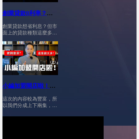
場看似飽和，其實正在進
估！做出你自己的選擇
行一場殘酷的「轉型淘汰
&nbsp;08:34最終提醒與行
創業貸款0利率？加
戰」。加盟主不再只追人
動呼籲
盟資金這借最划算
氣與話題，而是開始看品
========================YES
創業貸款想省利息？但市
牌的實際營運能力；總部
│YES加盟│加盟幫幫
加盟訂閱我的Youtube頻
面上的貸款種類這麼多，
也不只是賣加盟，而必須
忙
道 ：&nbsp;@leo-
到底該怎麼選才划算？對
具備經營、輔導、數據與
wei&nbsp;&nbsp;YES加盟
新手創業者來說，選對貸
策略的能力。再加上 AI
線上加盟展：
款很重要，尤其是打算加
與曝光管道全面重組，沒
https://yesally.com.tw/index_hot.php
盟品牌、快速開店的人，
有真實力的品牌，正在被
按讚我的Facebook專頁：
找對資金管道，不只可以
市場快速淘汰。這七個現
https://www.facebook.com/yestopone
減輕初期壓力，還能把省
況，會直接影響你適不適
按讚我的Instagram專頁：
下的錢拿去做行銷或提升
合加盟、該怎麼選、以及
https://www.instagram.com/yesone_ally/
營運效率。想穩穩踏出創
小編加盟開店啦！
能不能活下來。
業第一步，謹慎選擇適合
========================00:53
(上)│YES加盟│加盟
你的貸款，真的差很多！
創業資金變貴了，但加盟
這次的內容較為豐富，所
幫幫忙
========================01:26
門檻卻更低&nbsp;01:55
以我們分成上下兩集，
總部提供貸款?!04:49 房
加盟主變年輕了，但反而
小編將與我們分享她從對
貸?!05:53 青創貸款&amp;
更警慎&nbsp;02:48 市場
品牌的認知到總部合約的
鳳凰貸款?!08:13 個人信
飽和，品牌要打「轉型
簽訂， 再到實際挑選最
貸?!11:10 總結！
戰」&nbsp;03:34 加盟主
適合的店面，每一個步驟
========================YES
不再只看人氣，而是看品
都是關鍵點。 裝修過程