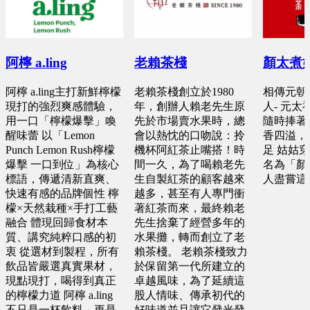
阿檸 a.ling
老賴茶棧
顏太煮
阿檸 a.ling主打新鮮檸檬
老賴茶棧創立於1980
相傳元朝
現打的強烈爽感體驗，
年，創辦人賴老先生原
人- 元太
用一口「檸檬爆擊」喚
先於市場賣水果時，總
隨時捧著
醒味蕾 以「Lemon
會以熱忱的口吻說：拎
香四溢，
Punch Lemon Rush檸檬
機杯阿紅茶止嘴搭！時
足 姑姑
爆擊 一口到位」為核心
間一久，為了喝賴老先
名為「顏
標語，傳遞清新直爽、
生自製紅茶的顧客越來
人盡嘗這
快速有感的品牌個性 檸
越多，甚至有人專門衝
檬×天然栽種×手打工藝
著紅茶而來，最終賴老
融合 體現回歸食材本
先生捨棄了經營多年的
質、講究純粹口感的初
水果攤，轉而創立了老
衷 從選材到製程，所有
賴茶棧。 老賴茶棧致力
飲品皆嚴選真實果材，
於保留第一代所建立的
現點現打，喝得到真正
卓越風味，為了延續這
的檸檬力道 阿檸 a.ling
股人情味、傳承初代的
不只是一杯飲料，更是
好味道並且讓它發光發