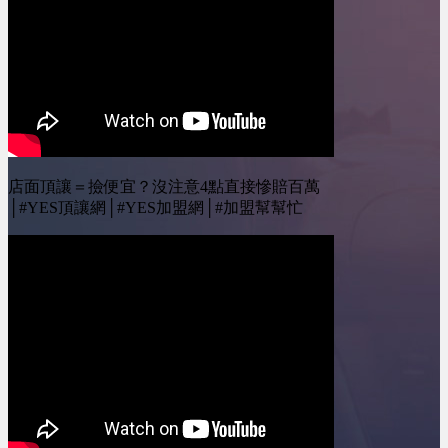
加盟訂閱我的Youtube頻
牌實力&nbsp;04:15 總部
中的問題更是一個個挑
道 ：&nbsp;@leo-
不再只是招商，而要當
戰，一直到開幕， 這整
wei&nbsp;&nbsp;YES加盟
「經營顧問」&nbsp;04:46
個過程中，我們收集了一
線上加盟展：
AI時代來了，品牌曝光方
些網友最常問的問題，要
https://yesally.com.tw/index_hot.php
式整個重組&nbsp;05:33
來一一詢問小編，然後分
按讚我的Facebook專頁：
市場正在淘汰沒有真實力
享給大家！ #加盟 #開店
https://www.facebook.com/yestopone
的品牌
#創業 #沈記脆皮五花豬
按讚我的Instagram專頁：
========================YES
========================
https://www.instagram.com/yesone_ally/
加盟訂閱我的Youtube頻
00:45 如何篩選品牌?
店面頂讓＝撿便宜？沒注意4點直接慘賠百萬
道 ：&nbsp;@leo-
02:11 遇到特殊狀況?!
│#YES頂讓網│#YES加盟網│#加盟幫幫忙
wei&nbsp;&nbsp;YES加盟
05:17 先簽約?先找店面?
線上加盟展：
08:49 騎樓跟店面的選擇?
https://yesally.com.tw/index_hot.php
11:22 如何評估店面?!
按讚我的Facebook專頁：
========================
https://www.facebook.com/yestopone
YES加盟 訂閱我的
按讚我的Instagram專頁：
Youtube頻道 ：
https://www.instagram.com/yesone_ally/&nbsp;
&nbsp;@leo-
wei&nbsp;&nbsp; YES加
盟線上加盟展：
https://yesally.com.tw/index_hot.php
按讚我的Facebook專頁：
https://www.facebook.com/yestopone