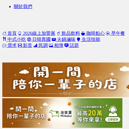
關於我們
首頁
2026線上加盟展
飲品飲料
咖啡點心
早午餐
中式小吃
日韓異國
火鍋滷味
生活技能
需求
影音
民調
相簿
話題