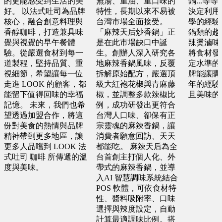
的更能感受到生活的美
無湯、重油、重口味的
鍋...等
預算 100 萬 ~ 200 萬
預算 25 萬 ~ 100 萬
好。 以法式吐司為品牌
特性，長期以來不易被
決定利用
核心，融合創意料理與
台灣市場全面接受。
學的經驗
香醇咖啡，打造兼具味
「麻辣天后炒香鍋」正
鍋類的趨
桃園市 黃X祥
桃園市 謝X孝
覺與視覺的早午餐體
是在此市場缺口中誕
辣燙滷味
驗。從嚴選食材到每一
生。創辦人深入研究各
將食材發
預算 100 萬 ~ 200 萬
預算 25 萬 ~ 100 萬
道製程，堅持品質、重
地麻辣香鍋風味，反覆
定水準的
視細節，希望讓每一位
拆解原始配方，嚴選頂
牌能讓購
走進 LOOK 的顧客，都
級大紅袍花椒與青麻藤
年的經驗
屏東縣 邱X瑄
金門縣 許X浚
能留下值得回味的幸福
椒，並調整多款辣椒比
且美味的
預算 100 萬 ~ 250 萬
記憶。 未來，我們也希
例，成功研發出更符合
預算 25 萬 ~ 100 萬
望透過加盟合作，將這
台灣人口味、卻保有正
份對美食的熱情與品牌
宗靈魂的麻辣香鍋，讓
台中市 何X廷
精神帶到更多地區，讓
消費者願意回訪、天天
更多人品嚐到 LOOK 法
都能吃。 麻辣天后為全
預算 150 萬 ~ 300 萬
式吐司 咖啡 所傳遞的溫
台首創主打個人化、外
度與美味。
帶式的麻辣香鍋，並導
入AI 智慧調味系統結合
高雄市 葉X姐
POS 軟體，可依食材特
性、醬料吸附率、口味
預算 25 萬 ~ 300 萬
選擇與辣度設定，自動
計算最適調味比例。搭