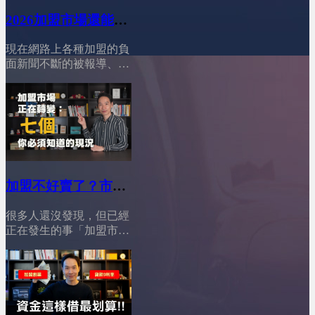
2026加盟市場還能進
場？完整攻略公開！
現在網路上各種加盟的負
│YES加盟│加盟幫幫
面新聞不斷的被報導、競
忙
爭又這麼激烈，你一定很
猶豫：「現在這個時機
點，加盟市場到底還能不
能進場？會不會我把省吃
儉用存的第一桶金，投進
去後就血本無歸？」別擔
心！今天這支影片，我們
來徹底分析，並告訴你一
加盟不好賣了？市場
個真相：加盟依然有機
結構已經全面改變
會，但你必須選對路！
很多人還沒發現，但已經
│YES加盟│加盟幫幫
========================01:12
正在發生的事「加盟市場
打破迷思！加盟的不可取
忙
真的變了」。現在創業資
代性&nbsp;02:54穩定獲利
金變貴、風險變高，但加
首選！大品牌加盟的鐵飯
盟門檻卻反而下降；年輕
碗&nbsp;04:30中小品牌加
加盟主變多，卻不再衝
盟的生存戰略，如何以小
動，更理性、更會算；市
博大&nbsp;05:52仔細評