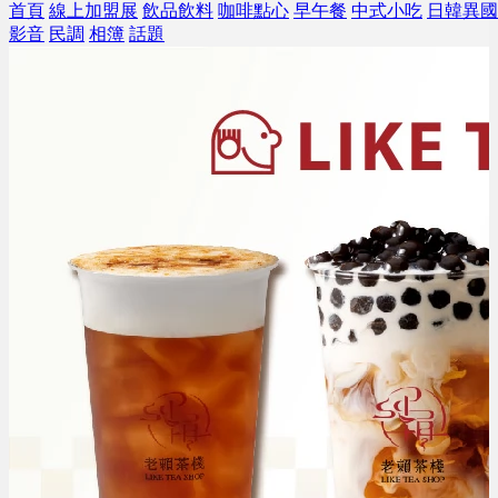
首頁
線上加盟展
飲品飲料
咖啡點心
早午餐
中式小吃
日韓異國
影音
民調
相簿
話題