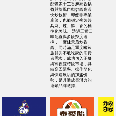
配獨家十三香麻辣香鍋
彰化縣 蕭X豐
醬與旋風自動炒鍋高溫
快炒技術，即使非專業
預算 25 萬 ~ 200 萬
廚師，也能穩定複製兼
具麻、辣、鮮、香的標
準化美味。 透過三種口
嘉義市 王X志
味配置與多段辣度選
預算 100 萬 ~ 200 萬
擇，「麻辣天后炒香
鍋」同時滿足重度嗜辣
族群與不敢吃辣的消費
者需求，成功切入正餐
與宵夜雙時段市場，具
備高回購率、操作簡化
與快速展店的加盟優
勢，是具備成長潛力的
連鎖品牌選擇。