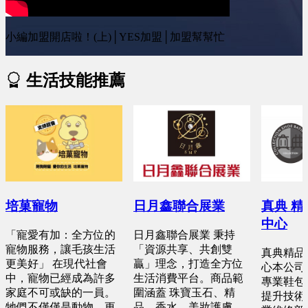
小編加盟開店啦！(上)│YES加盟│加盟幫幫忙
生活技能推薦
培菓寵物
日月鑫聯合展業
真典 
中心
「寵愛有加：全方位的
日月鑫聯合展業 秉持
寵物服務，讓毛孩生活
「資源共享、共創雙
真典精品
更美好」 在現代社會
贏」理念，打造全方位
心本公司
中，寵物已經成為許多
生活消費平台。商品範
專業鞋包
家庭不可或缺的一員。
圍涵蓋 珠寶玉石、精
提升技術
牠們不僅僅是動物，更
品、香水、美妝護膚、