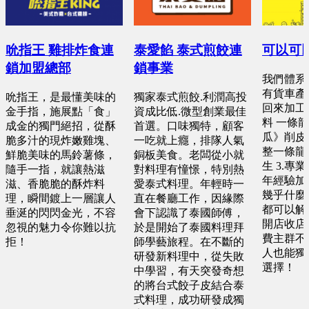
吮指王 雞排炸食連
泰愛餡 泰式煎餃連
可以可
鎖加盟總部
鎖事業
我們體系優
有貨車產
吮指王，是最懂美味的
獨家泰式煎餃.利潤高投
回來加工 
金手指，施展點「食」
資成比低.微型創業最佳
料 一條
成金的獨門絕招，從酥
首選。口味獨特，顧客
瓜》削皮
脆多汁的現炸嫩雞塊、
一吃就上癮，排隊人氣
整一條龍 
鮮脆美味的馬鈴薯條，
銅板美食。老闆從小就
生 3.專
隨手一指，就讓熱滋
對料理有憧憬，特別熱
年經驗加
滋、香脆脆的酥炸料
愛泰式料理。年輕時一
幾乎什麼
理，瞬間鍍上一層讓人
直在餐廳工作，因緣際
都可以解決
垂涎的閃閃金光，不容
會下認識了泰國師傅，
開店收店快
忽視的魅力令你難以抗
於是開始了泰國料理拜
費主群不分
拒！
師學藝旅程。在不斷的
人也能獨
研發新料理中，從失敗
選擇！
中學習，有天突發奇想
的將台式餃子皮結合泰
式料理，成功研發成獨