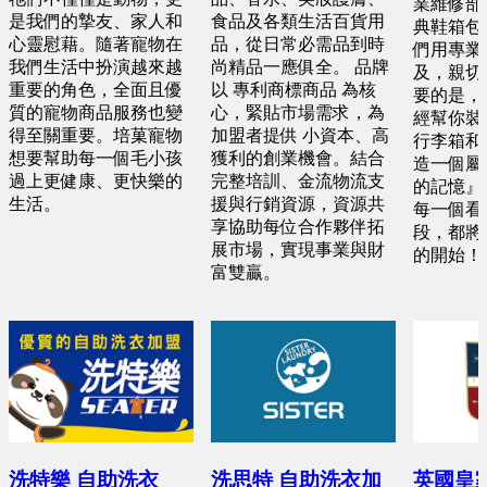
業維修部
是我們的摯友、家人和
食品及各類生活百貨用
典鞋箱包
心靈慰藉。隨著寵物在
品，從日常必需品到時
們用專業
我們生活中扮演越來越
尚精品一應俱全。 品牌
及，親切
重要的角色，全面且優
以 專利商標商品 為核
要的是，
質的寵物商品服務也變
心，緊貼市場需求，為
經幫你裝
得至關重要。培菓寵物
加盟者提供 小資本、高
行李箱和
想要幫助每一個毛小孩
獲利的創業機會。結合
造一個屬
過上更健康、更快樂的
完整培訓、金流物流支
的記憶』
生活。
援與行銷資源，資源共
每一個看
享協助每位合作夥伴拓
段，都將
展市場，實現事業與財
的開始！
富雙贏。
洗特樂 自助洗衣
洗思特 自助洗衣加
英國皇