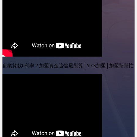
創業貸款0利率？加盟資金這借最划算│YES加盟│加盟幫幫忙