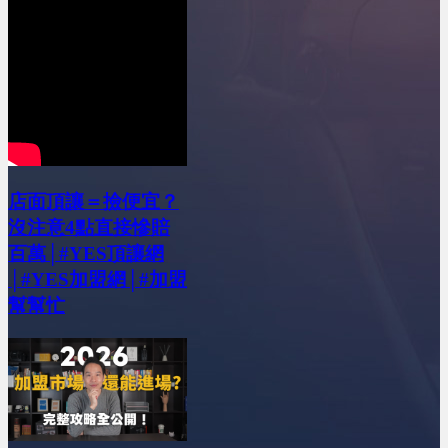
店面頂讓＝撿便宜？
沒注意4點直接慘賠
百萬│#YES頂讓網
│#YES加盟網│#加盟
幫幫忙