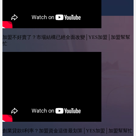
加盟不好賣了？市場結構已經全面改變│YES加盟│加盟幫幫
忙
創業貸款0利率？加盟資金這借最划算│YES加盟│加盟幫幫忙