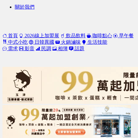
關於我們
首頁
2026線上加盟展
飲品飲料
咖啡點心
早午餐
中式小吃
日韓異國
火鍋滷味
生活技能
需求
影音
民調
相簿
話題