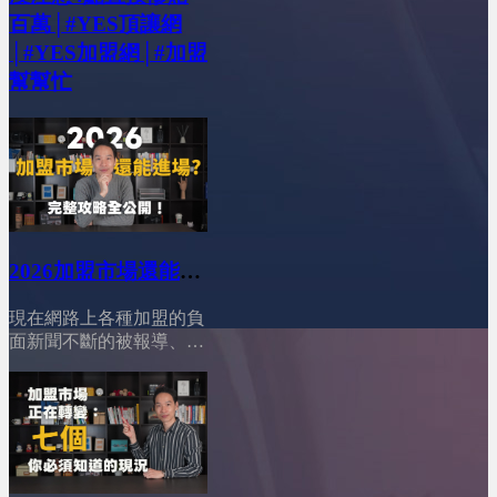
百萬│#YES頂讓網
│#YES加盟網│#加盟
幫幫忙
2026加盟市場還能進
場？完整攻略公開！
現在網路上各種加盟的負
│YES加盟│加盟幫幫
面新聞不斷的被報導、競
忙
爭又這麼激烈，你一定很
猶豫：「現在這個時機
點，加盟市場到底還能不
能進場？會不會我把省吃
儉用存的第一桶金，投進
去後就血本無歸？」別擔