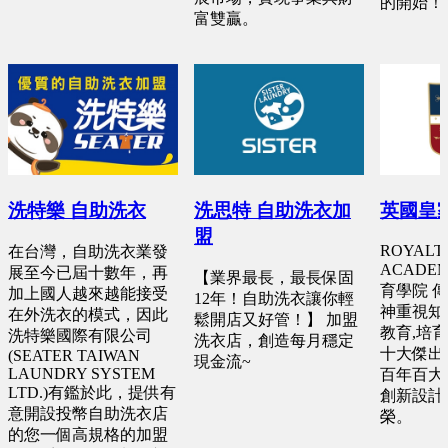
的開始！
富雙贏。
洗特樂 自助洗衣
洗思特 自助洗衣加
英國皇
盟
ROYALT
在台灣，自助洗衣業發
ACADE
展至今已屆十數年，再
【業界最長，最長保固
育學院 
加上國人越來越能接受
12年！自助洗衣讓你輕
神重視知
在外洗衣的模式，因此
鬆開店又好管！】 加盟
教育,培
洗特樂國際有限公司
洗衣店，創造每月穩定
十大傑出
(SEATER TAIWAN
現金流~
LAUNDRY SYSTEM
百年百大
LTD.)有鑑於此，提供有
創新設計
意開設投幣自助洗衣店
榮。
的您一個高規格的加盟