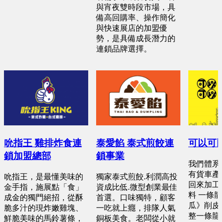
與宵夜雙時段市場，具
預算 300 萬 ~ 400 萬
備高回購率、操作簡化
與快速展店的加盟優
勢，是具備成長潛力的
連鎖品牌選擇。
吮指王 雞排炸食連
泰愛餡 泰式煎餃連
可以可
鎖加盟總部
鎖事業
我們體系優
有貨車產
吮指王，是最懂美味的
獨家泰式煎餃.利潤高投
回來加工 
金手指，施展點「食」
資成比低.微型創業最佳
料 一條
成金的獨門絕招，從酥
首選。口味獨特，顧客
瓜》削皮
脆多汁的現炸嫩雞塊、
一吃就上癮，排隊人氣
整一條龍 
鮮脆美味的馬鈴薯條，
銅板美食。老闆從小就