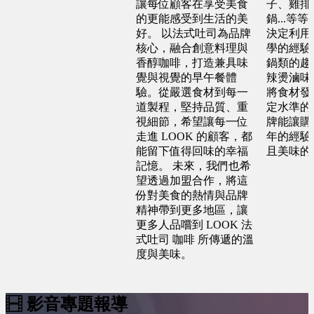
讓每位顧客在享受美食
子、雞排
的更能感受到生活的美
鍋...等
好。 以法式吐司為品牌
決定利用
核心，融合創意料理與
學的經驗
香醇咖啡，打造兼具味
鍋類的趨
覺與視覺的早午餐體
辣燙滷味
驗。從嚴選食材到每一
將食材發
道製程，堅持品質、重
定水準的
視細節，希望讓每一位
牌能讓購
走進 LOOK 的顧客，都
年的經驗
能留下值得回味的幸福
且美味的
記憶。 未來，我們也希
望透過加盟合作，將這
份對美食的熱情與品牌
精神帶到更多地區，讓
更多人品嚐到 LOOK 法
式吐司 咖啡 所傳遞的溫
度與美味。
影音專題報導