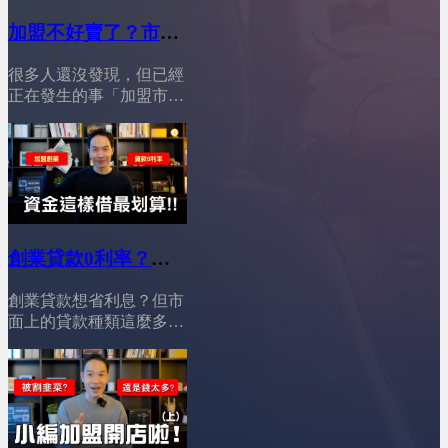
心！今天這支影片，我們
來徹底分析，並告訴你一
加盟不好賣了？市場
個真相：加盟依然有機
結構已經全面改變
會，但你必須選對路！
很多人還沒發現，但已經
│YES加盟│加盟幫幫
========================01:12
正在發生的事「加盟市場
打破迷思！加盟的不可取
忙
真的變了」。現在創業資
代性&nbsp;02:54穩定獲利
金變貴、風險變高，但加
首選！大品牌加盟的鐵飯
盟門檻卻反而下降；年輕
碗&nbsp;04:30中小品牌加
加盟主變多，卻不再衝
盟的生存戰略，如何以小
動，更理性、更會算；市
博大&nbsp;05:52仔細評
場看似飽和，其實正在進
估！做出你自己的選擇
行一場殘酷的「轉型淘汰
&nbsp;08:34最終提醒與行
創業貸款0利率？加
戰」。加盟主不再只追人
動呼籲
盟資金這借最划算
氣與話題，而是開始看品
========================YES
創業貸款想省利息？但市
牌的實際營運能力；總部
│YES加盟│加盟幫幫
加盟訂閱我的Youtube頻
面上的貸款種類這麼多，
也不只是賣加盟，而必須
忙
道 ：&nbsp;@leo-
到底該怎麼選才划算？對
具備經營、輔導、數據與
wei&nbsp;&nbsp;YES加盟
新手創業者來說，選對貸
策略的能力。再加上 AI
線上加盟展：
款很重要，尤其是打算加
與曝光管道全面重組，沒
https://yesally.com.tw/index_hot.php
盟品牌、快速開店的人，
有真實力的品牌，正在被
按讚我的Facebook專頁：
找對資金管道，不只可以
市場快速淘汰。這七個現
https://www.facebook.com/yestopone
減輕初期壓力，還能把省