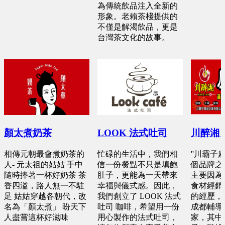
為傳統飲品注入全新的
形象。老賴茶棧提供的
不僅是解渴飲品，更是
台灣茶文化的故事。
顏太煮奶茶
LOOK 法式吐司
川醉湘
相傳元朝最會煮奶茶的
忙碌的生活中，我們相
''川霸子
人- 元太祖的姑姑 手中
信一份餐點不只是填飽
個品牌之
隨時捧著一杯好奶茶 茶
肚子，更能為一天帶來
主要因為
香四溢，路人無一不駐
幸福與儀式感。因此，
食材經銷
足 姑姑穿越各朝代，改
我們創立了 LOOK 法式
的經歷，
名為「顏太煮」 盼天下
吐司 咖啡，希望用一份
成都輔導
人盡嘗這杯好滋味
用心製作的法式吐司，
家，其中