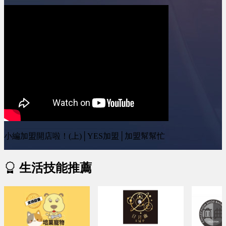
小編加盟開店啦！(上)│YES加盟│加盟幫幫忙
生活技能推薦