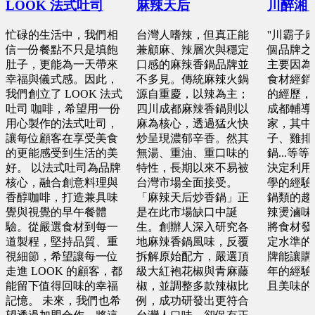
LOOK 法式吐司
麻辣天后
川醉湘
預算 100 萬 ~ 200 萬
預算 25 萬 ~ 100 萬
預算 25 萬 ~ 50 萬
忙碌的生活中，我們相
台灣人嗜辣，但真正能
''川霸子
信一份餐點不只是填飽
兼顧麻、辣層次與穩定
個品牌之
桃園市 黃X祥
肚子，更能為一天帶來
口感的麻辣香鍋品牌並
主要因為
基隆市 胡X姐
台北市 張X仕
幸福與儀式感。因此，
不多見。傳統麻辣火鍋
食材經銷
預算 100 萬 ~ 200 萬
預算 50 萬 ~ 100 萬
我們創立了 LOOK 法式
源自重慶，以辣為主；
的經歷，
預算 25 萬 ~ 50 萬
吐司 咖啡，希望用一份
四川成都麻辣香鍋則以
成都輔導
用心製作的法式吐司，
麻為核心，透過猛火快
家，其中
屏東縣 邱X瑄
台南市 郭X洺
讓每位顧客在享受美食
炒呈現濃郁辛香。然其
子、雞排
的更能感受到生活的美
無湯、重油、重口味的
鍋...等
預算 100 萬 ~ 250 萬
預算 25 萬 ~ 100 萬
好。 以法式吐司為品牌
特性，長期以來不易被
決定利用
核心，融合創意料理與
台灣市場全面接受。
學的經驗
香醇咖啡，打造兼具味
「麻辣天后炒香鍋」正
鍋類的趨
台中市 何X廷
桃園市 謝X孝
覺與視覺的早午餐體
是在此市場缺口中誕
辣燙滷味
驗。從嚴選食材到每一
生。創辦人深入研究各
將食材發
預算 150 萬 ~ 300 萬
預算 25 萬 ~ 100 萬
道製程，堅持品質、重
地麻辣香鍋風味，反覆
定水準的
視細節，希望讓每一位
拆解原始配方，嚴選頂
牌能讓購
走進 LOOK 的顧客，都
級大紅袍花椒與青麻藤
年的經驗
高雄市 葉X姐
金門縣 許X浚
能留下值得回味的幸福
椒，並調整多款辣椒比
且美味的
預算 25 萬 ~ 300 萬
記憶。 未來，我們也希
例，成功研發出更符合
預算 25 萬 ~ 100 萬