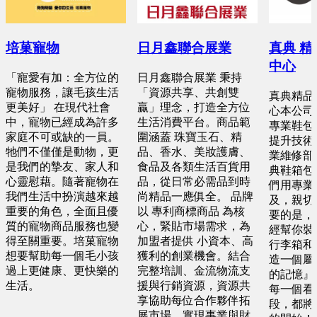
培菓寵物
日月鑫聯合展業
真典 
中心
「寵愛有加：全方位的
日月鑫聯合展業 秉持
寵物服務，讓毛孩生活
「資源共享、共創雙
真典精品
更美好」 在現代社會
贏」理念，打造全方位
心本公司
中，寵物已經成為許多
生活消費平台。商品範
專業鞋包
家庭不可或缺的一員。
圍涵蓋 珠寶玉石、精
提升技術
牠們不僅僅是動物，更
品、香水、美妝護膚、
業維修部
是我們的摯友、家人和
食品及各類生活百貨用
典鞋箱包
心靈慰藉。隨著寵物在
品，從日常必需品到時
們用專業
我們生活中扮演越來越
尚精品一應俱全。 品牌
及，親切
重要的角色，全面且優
以 專利商標商品 為核
要的是，
質的寵物商品服務也變
心，緊貼市場需求，為
經幫你裝
得至關重要。培菓寵物
加盟者提供 小資本、高
行李箱和
想要幫助每一個毛小孩
獲利的創業機會。結合
造一個屬
過上更健康、更快樂的
完整培訓、金流物流支
的記憶』
生活。
援與行銷資源，資源共
每一個看
享協助每位合作夥伴拓
段，都將
展市場，實現事業與財