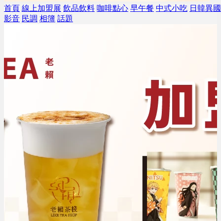
首頁
線上加盟展
飲品飲料
咖啡點心
早午餐
中式小吃
日韓異國
影音
民調
相簿
話題