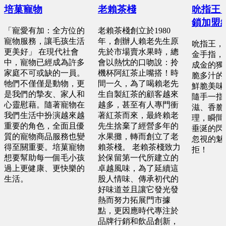
培菓寵物
老賴茶棧
吮指王
鎖加盟
「寵愛有加：全方位的
老賴茶棧創立於1980
寵物服務，讓毛孩生活
年，創辦人賴老先生原
吮指王，
更美好」 在現代社會
先於市場賣水果時，總
金手指，
中，寵物已經成為許多
會以熱忱的口吻說：拎
成金的獨
家庭不可或缺的一員。
機杯阿紅茶止嘴搭！時
脆多汁的
牠們不僅僅是動物，更
間一久，為了喝賴老先
鮮脆美味
是我們的摯友、家人和
生自製紅茶的顧客越來
隨手一指
心靈慰藉。隨著寵物在
越多，甚至有人專門衝
滋、香脆
我們生活中扮演越來越
著紅茶而來，最終賴老
理，瞬間
重要的角色，全面且優
先生捨棄了經營多年的
垂涎的閃
質的寵物商品服務也變
水果攤，轉而創立了老
忽視的魅
得至關重要。培菓寵物
賴茶棧。 老賴茶棧致力
拒！
想要幫助每一個毛小孩
於保留第一代所建立的
過上更健康、更快樂的
卓越風味，為了延續這
生活。
股人情味、傳承初代的
好味道並且讓它發光發
熱而努力拓展門市據
點，更因應時代專注於
品牌行銷和飲品創新，