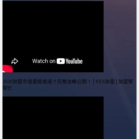
線上加盟展：
08:49 騎樓跟店面的選擇?
https://yesally.com.tw/index_hot.php
11:22 如何評估店面?!
按讚我的Facebook專頁：
========================
https://www.facebook.com/yestopone
YES加盟 訂閱我的
按讚我的Instagram專頁：
Youtube頻道 ：
https://www.instagram.com/yesone_ally/&nbsp;
&nbsp;@leo-
wei&nbsp;&nbsp; YES加
盟線上加盟展：
https://yesally.com.tw/index_hot.php
按讚我的Facebook專頁：
https://www.facebook.com/yestopone
按讚我的Instagram專頁：
https://www.instagram.com/yesone_ally/
2026加盟市場還能進場？完整攻略公開！│YES加盟│加盟幫
幫忙