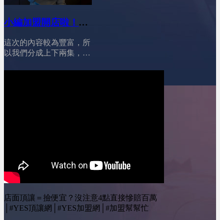
況，會直接影響你適不適
按讚我的Instagram專頁：
下的錢拿去做行銷或提升
合加盟、該怎麼選、以及
https://www.instagram.com/yesone_ally/
營運效率。想穩穩踏出創
小編加盟開店啦！
能不能活下來。
業第一步，謹慎選擇適合
========================00:53
(上)│YES加盟│加盟
你的貸款，真的差很多！
創業資金變貴了，但加盟
這次的內容較為豐富，所
幫幫忙
========================01:26
門檻卻更低&nbsp;01:55
以我們分成上下兩集，
總部提供貸款?!04:49 房
加盟主變年輕了，但反而
小編將與我們分享她從對
貸?!05:53 青創貸款&amp;
更警慎&nbsp;02:48 市場
品牌的認知到總部合約的
鳳凰貸款?!08:13 個人信
飽和，品牌要打「轉型
簽訂， 再到實際挑選最
貸?!11:10 總結！
戰」&nbsp;03:34 加盟主
適合的店面，每一個步驟
========================YES
不再只看人氣，而是看品
都是關鍵點。 裝修過程
加盟訂閱我的Youtube頻
牌實力&nbsp;04:15 總部
中的問題更是一個個挑
道 ：&nbsp;@leo-
不再只是招商，而要當
戰，一直到開幕， 這整
wei&nbsp;&nbsp;YES加盟
「經營顧問」&nbsp;04:46
個過程中，我們收集了一
線上加盟展：
AI時代來了，品牌曝光方
些網友最常問的問題，要
https://yesally.com.tw/index_hot.php
式整個重組&nbsp;05:33
來一一詢問小編，然後分
按讚我的Facebook專頁：
市場正在淘汰沒有真實力
享給大家！ #加盟 #開店
https://www.facebook.com/yestopone
的品牌
#創業 #沈記脆皮五花豬
按讚我的Instagram專頁：
========================YES
========================
https://www.instagram.com/yesone_ally/
加盟訂閱我的Youtube頻
00:45 如何篩選品牌?
店面頂讓＝撿便宜？沒注意4點直接慘賠百萬
道 ：&nbsp;@leo-
02:11 遇到特殊狀況?!
│#YES頂讓網│#YES加盟網│#加盟幫幫忙
wei&nbsp;&nbsp;YES加盟
05:17 先簽約?先找店面?