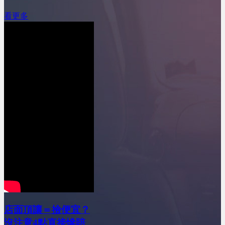
看更多
店面頂讓＝撿便宜？
沒注意4點直接慘賠