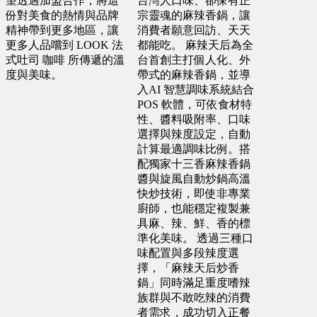
望透過加盟合作，將這
台灣人口味、卻保有正
份對美食的熱情與品牌
宗靈魂的麻辣香鍋，讓
彰化縣 蕭X豐
精神帶到更多地區，讓
消費者願意回訪、天天
台中市 葉X鑫
更多人品嚐到 LOOK 法
都能吃。 麻辣天后為全
預算 25 萬 ~ 200 萬
預算 100 萬 ~ 150 萬
式吐司 咖啡 所傳遞的溫
台首創主打個人化、外
度與美味。
帶式的麻辣香鍋，並導
入AI 智慧調味系統結合
嘉義市 王X志
POS 軟體，可依食材特
性、醬料吸附率、口味
預算 100 萬 ~ 200 萬
選擇與辣度設定，自動
計算最適調味比例。搭
配獨家十三香麻辣香鍋
新北市 李X君
醬與旋風自動炒鍋高溫
快炒技術，即使非專業
預算 200 萬 ~ 200 萬
廚師，也能穩定複製兼
具麻、辣、鮮、香的標
準化美味。 透過三種口
桃園市 游X宇
味配置與多段辣度選
預算 200 萬 ~ 250 萬
擇，「麻辣天后炒香
鍋」同時滿足重度嗜辣
族群與不敢吃辣的消費
海外地區 陳X芙
者需求，成功切入正餐