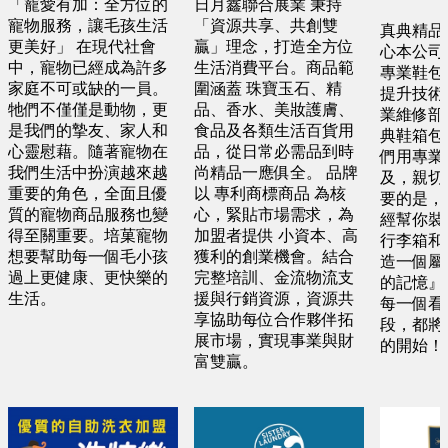
「寵愛有加：全方位的
日月鑫聯合展業 秉持
寵物服務，讓毛孩生活
「資源共享、共創雙
真典精品
更美好」 在現代社會
贏」理念，打造全方位
心本公司
中，寵物已經成為許多
生活消費平台。商品範
專業鞋包
家庭不可或缺的一員。
圍涵蓋 珠寶玉石、精
提升技術
牠們不僅僅是動物，更
品、香水、美妝護膚、
業維修部
是我們的摯友、家人和
食品及各類生活百貨用
典鞋箱包
心靈慰藉。隨著寵物在
品，從日常必需品到時
們用專業
我們生活中扮演越來越
尚精品一應俱全。 品牌
及，親切
重要的角色，全面且優
以 專利商標商品 為核
要的是，
質的寵物商品服務也變
心，緊貼市場需求，為
經幫你裝
得至關重要。培菓寵物
加盟者提供 小資本、高
行李箱和
想要幫助每一個毛小孩
獲利的創業機會。結合
造一個屬
過上更健康、更快樂的
完整培訓、金流物流支
的記憶』
生活。
援與行銷資源，資源共
每一個看
享協助每位合作夥伴拓
段，都將
展市場，實現事業與財
的開始！
富雙贏。