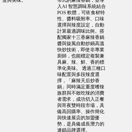
度與美味。
帶式的麻辣香鍋，並導
入AI 智慧調味系統結合
預算 150 萬 ~ 300 萬
POS 軟體，可依食材特
性、醬料吸附率、口味
選擇與辣度設定，自動
高雄市 葉X姐
計算最適調味比例。搭
配獨家十三香麻辣香鍋
預算 25 萬 ~ 300 萬
醬與旋風自動炒鍋高溫
快炒技術，即使非專業
廚師，也能穩定複製兼
彰化縣 蕭X豐
具麻、辣、鮮、香的標
準化美味。 透過三種口
預算 25 萬 ~ 200 萬
味配置與多段辣度選
擇，「麻辣天后炒香
鍋」同時滿足重度嗜辣
嘉義市 王X志
族群與不敢吃辣的消費
預算 100 萬 ~ 200 萬
者需求，成功切入正餐
與宵夜雙時段市場，具
備高回購率、操作簡化
與快速展店的加盟優
勢，是具備成長潛力的
連鎖品牌選擇。