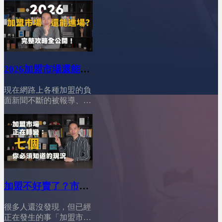
2026加盟市場還能進
場？完整攻略公開！
現在網路上各種加盟的負
│YES加盟│加盟幫幫
面新聞不斷的被報導、競
忙
爭又這麼激烈，你一定很
猶豫：「現在這個時機
點，加盟市場到底還能不
能進場？會不會我把省吃
儉用存的第一桶金，投進
去後就血本無歸？」別擔
心！今天這支影片，我們
來徹底分析，並告訴你一
加盟不好賣了？市場
個真相：加盟依然有機
結構已經全面改變
會，但你必須選對路！
很多人還沒發現，但已經
│YES加盟│加盟幫幫
========================01:12
正在發生的事「加盟市場