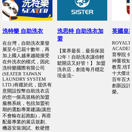
洗特樂 自助洗衣
洗思特 自助洗衣加
英國皇
盟
ROYALT
在台灣，自助洗衣業發
ACADE
展至今已屆十數年，再
【業界最長，最長保固
育學院 
加上國人越來越能接受
12年！自助洗衣讓你輕
神重視知
在外洗衣的模式，因此
鬆開店又好管！】 加盟
教育,培
洗特樂國際有限公司
洗衣店，創造每月穩定
十大傑出
(SEATER TAIWAN
現金流~
LAUNDRY SYSTEM
百年百大
LTD.)有鑑於此，提供有
創新設計
意開設投幣自助洗衣店
榮。
的您一個高規格的加盟
服務系統，包括加盟初
期的選點專業建議(讓您
不會輸在起跑點)，再搭
配最專業的展店規劃、
機器安裝測試、軟硬體