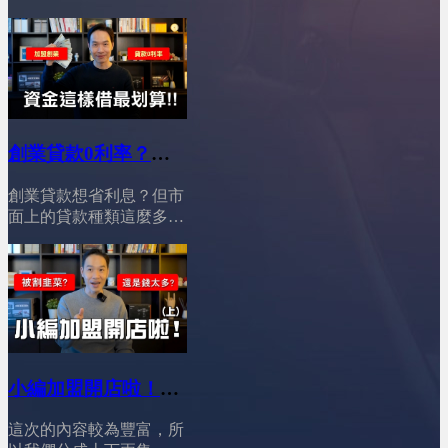
打破迷思！加盟的不可取
忙
真的變了」。現在創業資
代性&nbsp;02:54穩定獲利
金變貴、風險變高，但加
首選！大品牌加盟的鐵飯
盟門檻卻反而下降；年輕
碗&nbsp;04:30中小品牌加
加盟主變多，卻不再衝
盟的生存戰略，如何以小
動，更理性、更會算；市
博大&nbsp;05:52仔細評
場看似飽和，其實正在進
估！做出你自己的選擇
行一場殘酷的「轉型淘汰
&nbsp;08:34最終提醒與行
創業貸款0利率？加
戰」。加盟主不再只追人
動呼籲
盟資金這借最划算
氣與話題，而是開始看品
========================YES
創業貸款想省利息？但市
牌的實際營運能力；總部
│YES加盟│加盟幫幫
加盟訂閱我的Youtube頻
面上的貸款種類這麼多，
也不只是賣加盟，而必須
忙
道 ：&nbsp;@leo-
到底該怎麼選才划算？對
具備經營、輔導、數據與
wei&nbsp;&nbsp;YES加盟
新手創業者來說，選對貸
策略的能力。再加上 AI
線上加盟展：
款很重要，尤其是打算加
與曝光管道全面重組，沒
https://yesally.com.tw/index_hot.php
盟品牌、快速開店的人，
有真實力的品牌，正在被
按讚我的Facebook專頁：
找對資金管道，不只可以
市場快速淘汰。這七個現
https://www.facebook.com/yestopone
減輕初期壓力，還能把省
況，會直接影響你適不適
按讚我的Instagram專頁：
下的錢拿去做行銷或提升
合加盟、該怎麼選、以及
https://www.instagram.com/yesone_ally/
營運效率。想穩穩踏出創
小編加盟開店啦！
能不能活下來。
業第一步，謹慎選擇適合
========================00:53
(上)│YES加盟│加盟
你的貸款，真的差很多！
創業資金變貴了，但加盟
這次的內容較為豐富，所
幫幫忙
========================01:26