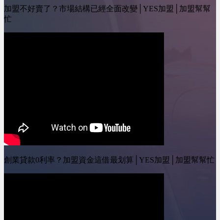
加盟不好賣了？市場結構已經全面改變│YES加盟│加盟幫幫
忙
創業貸款0利率？加盟資金這借最划算│YES加盟│加盟幫幫忙