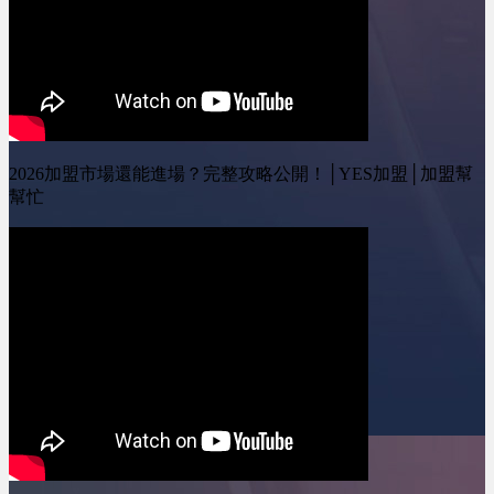
https://www.instagram.com/yesone_ally/&nbsp;
&nbsp;@leo-
wei&nbsp;&nbsp; YES加
盟線上加盟展：
https://yesally.com.tw/index_hot.php
按讚我的Facebook專頁：
https://www.facebook.com/yestopone
按讚我的Instagram專頁：
https://www.instagram.com/yesone_ally/
2026加盟市場還能進場？完整攻略公開！│YES加盟│加盟幫
幫忙