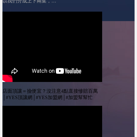
門檻卻更低&nbsp;01:55
以我們分成上下兩集，
總部提供貸款?!04:49 房
加盟主變年輕了，但反而
小編將與我們分享她從對
貸?!05:53 青創貸款&amp;
更警慎&nbsp;02:48 市場
品牌的認知到總部合約的
鳳凰貸款?!08:13 個人信
飽和，品牌要打「轉型
簽訂， 再到實際挑選最
貸?!11:10 總結！
戰」&nbsp;03:34 加盟主
適合的店面，每一個步驟
========================YES
不再只看人氣，而是看品
都是關鍵點。 裝修過程
加盟訂閱我的Youtube頻
牌實力&nbsp;04:15 總部
中的問題更是一個個挑
道 ：&nbsp;@leo-
不再只是招商，而要當
戰，一直到開幕， 這整
wei&nbsp;&nbsp;YES加盟
「經營顧問」&nbsp;04:46
個過程中，我們收集了一
線上加盟展：
AI時代來了，品牌曝光方
些網友最常問的問題，要
https://yesally.com.tw/index_hot.php
式整個重組&nbsp;05:33
來一一詢問小編，然後分
按讚我的Facebook專頁：
市場正在淘汰沒有真實力
享給大家！ #加盟 #開店
https://www.facebook.com/yestopone
的品牌
#創業 #沈記脆皮五花豬
按讚我的Instagram專頁：
========================YES
========================
https://www.instagram.com/yesone_ally/
加盟訂閱我的Youtube頻
00:45 如何篩選品牌?
店面頂讓＝撿便宜？沒注意4點直接慘賠百萬
道 ：&nbsp;@leo-
02:11 遇到特殊狀況?!
│#YES頂讓網│#YES加盟網│#加盟幫幫忙
wei&nbsp;&nbsp;YES加盟
05:17 先簽約?先找店面?
線上加盟展：
08:49 騎樓跟店面的選擇?
https://yesally.com.tw/index_hot.php
11:22 如何評估店面?!
按讚我的Facebook專頁：
========================
https://www.facebook.com/yestopone
YES加盟 訂閱我的
按讚我的Instagram專頁：
Youtube頻道 ：