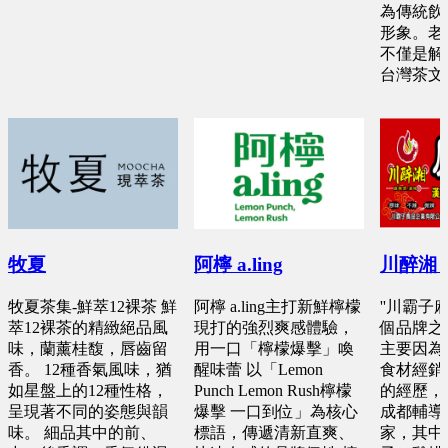
為傳統飲
形象。老
不僅是解
台灣茶文
牧夏
阿檸 a.ling
川醉湘
牧夏茶集-鮮萃12裸茶 鮮
阿檸 a.ling主打新鮮檸檬
''川霸子
萃12裸茶的精緻絕品風
現打的強烈爽感體驗，
個品牌之
味，蘭薰桂馥，唇齒留
用一口「檸檬爆擊」喚
主要因為
香。 12種香氣風味，猶
醒味蕾 以「Lemon
食材經銷
如星盤上的12種性格，
Punch Lemon Rush檸檬
的經歷，
呈現著不同的姿態與韻
爆擊 一口到位」為核心
成都輔導
味。 細品其中的前、
標語，傳遞清新直爽、
家，其中