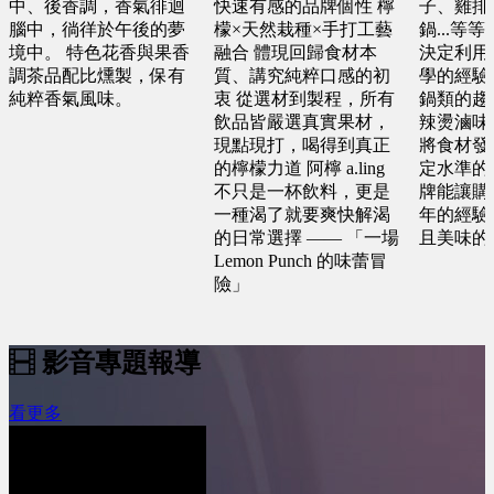
中、後香調，香氣徘迴
快速有感的品牌個性 檸
子、雞排
腦中，徜徉於午後的夢
檬×天然栽種×手打工藝
鍋...等
境中。 特色花香與果香
融合 體現回歸食材本
決定利用
調茶品配比燻製，保有
質、講究純粹口感的初
學的經驗
純粹香氣風味。
衷 從選材到製程，所有
鍋類的趨
飲品皆嚴選真實果材，
辣燙滷味
現點現打，喝得到真正
將食材發
的檸檬力道 阿檸 a.ling
定水準的
不只是一杯飲料，更是
牌能讓購
一種渴了就要爽快解渴
年的經驗
的日常選擇 —— 「一場
且美味的
Lemon Punch 的味蕾冒
險」
影音專題報導
看更多