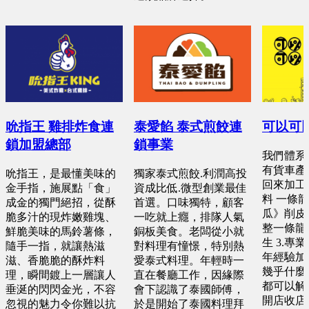
吮指王 雞排炸食連
泰愛餡 泰式煎餃連
可以可
鎖加盟總部
鎖事業
我們體系優
有貨車產
吮指王，是最懂美味的
獨家泰式煎餃.利潤高投
回來加工 
金手指，施展點「食」
資成比低.微型創業最佳
料 一條
成金的獨門絕招，從酥
首選。口味獨特，顧客
瓜》削皮
脆多汁的現炸嫩雞塊、
一吃就上癮，排隊人氣
整一條龍 
鮮脆美味的馬鈴薯條，
銅板美食。老闆從小就
生 3.專
隨手一指，就讓熱滋
對料理有憧憬，特別熱
年經驗加
滋、香脆脆的酥炸料
愛泰式料理。年輕時一
幾乎什麼
理，瞬間鍍上一層讓人
直在餐廳工作，因緣際
都可以解決
垂涎的閃閃金光，不容
會下認識了泰國師傅，
開店收店快
忽視的魅力令你難以抗
於是開始了泰國料理拜