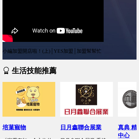
小編加盟開店啦！(上)│YES加盟│加盟幫幫忙
生活技能推薦
培菓寵物
日月鑫聯合展業
真典 
中心