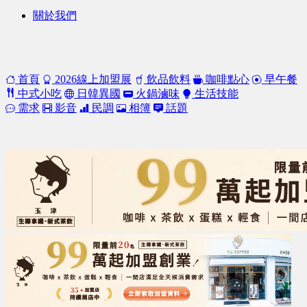
關於我們
首頁
2026線上加盟展
飲品飲料
咖啡點心
早午餐
中式小吃
日韓異國
火鍋滷味
生活技能
需求
影音
民調
相簿
話題