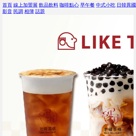
首頁
線上加盟展
飲品飲料
咖啡點心
早午餐
中式小吃
日韓異國
影音
民調
相簿
話題