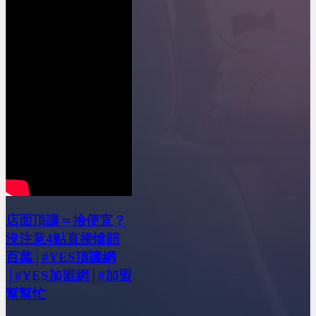
店面頂讓＝撿便宜？
沒注意4點直接慘賠
百萬│#YES頂讓網
│#YES加盟網│#加盟
幫幫忙