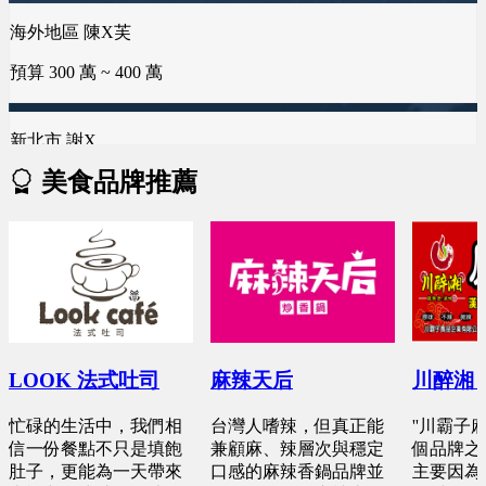
新竹市 侯X姐
台南市 曾X靖
預算 300 萬 ~ 400 萬
預算 100 萬 ~ 150 萬
預算 25 萬 ~ 50 萬
新北市 謝X
台南市 曾X芸
台中市 李X毓
預算 150 萬 ~ 250 萬
預算 100 萬 ~ 150 萬
預算 50 萬 ~ 50 萬
美食品牌推薦
新竹縣 林X峨
桃園市 黄X姐
雲林縣 林X慧
預算 100 萬 ~ 200 萬
預算 50 萬 ~ 100 萬
預算 25 萬 ~ 50 萬
台南市 周X臣
新竹市 EXc
桃園市 曾X婷
預算 100 萬 ~ 200 萬
預算 100 萬 ~ 100 萬
預算 25 萬 ~ 50 萬
LOOK 法式吐司
麻辣天后
川醉湘
忙碌的生活中，我們相
台灣人嗜辣，但真正能
''川霸子
桃園市 李X洋
彰化縣 詹X任
新北市 楊X
信一份餐點不只是填飽
兼顧麻、辣層次與穩定
個品牌之
預算 150 萬 ~ 200 萬
肚子，更能為一天帶來
口感的麻辣香鍋品牌並
主要因為
預算 25 萬 ~ 100 萬
預算 25 萬 ~ 50 萬