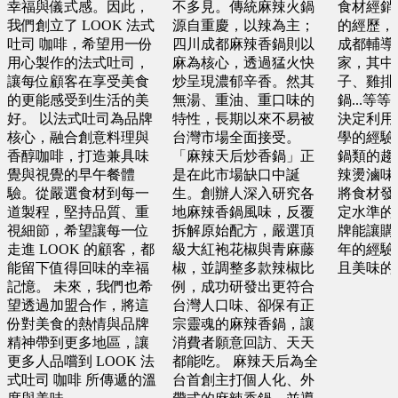
幸福與儀式感。因此，
不多見。傳統麻辣火鍋
食材經銷
我們創立了 LOOK 法式
源自重慶，以辣為主；
的經歷，
新北市 蕭X微
吐司 咖啡，希望用一份
四川成都麻辣香鍋則以
成都輔導
基隆市 胡X姐
用心製作的法式吐司，
麻為核心，透過猛火快
家，其中
預算 200 萬 ~ 200 萬
預算 50 萬 ~ 100 萬
讓每位顧客在享受美食
炒呈現濃郁辛香。然其
子、雞排
的更能感受到生活的美
無湯、重油、重口味的
鍋...等
好。 以法式吐司為品牌
特性，長期以來不易被
決定利用
台中市 李X靜
台南市 郭X洺
核心，融合創意料理與
台灣市場全面接受。
學的經驗
香醇咖啡，打造兼具味
「麻辣天后炒香鍋」正
鍋類的趨
預算 100 萬 ~ 200 萬
預算 25 萬 ~ 100 萬
覺與視覺的早午餐體
是在此市場缺口中誕
辣燙滷味
驗。從嚴選食材到每一
生。創辦人深入研究各
將食材發
道製程，堅持品質、重
地麻辣香鍋風味，反覆
定水準的
桃園市 黃X祥
桃園市 謝X孝
視細節，希望讓每一位
拆解原始配方，嚴選頂
牌能讓購
走進 LOOK 的顧客，都
級大紅袍花椒與青麻藤
年的經驗
預算 100 萬 ~ 200 萬
預算 25 萬 ~ 100 萬
能留下值得回味的幸福
椒，並調整多款辣椒比
且美味的
記憶。 未來，我們也希
例，成功研發出更符合
望透過加盟合作，將這
台灣人口味、卻保有正
屏東縣 邱X瑄
金門縣 許X浚
份對美食的熱情與品牌
宗靈魂的麻辣香鍋，讓
預算 100 萬 ~ 250 萬
精神帶到更多地區，讓
消費者願意回訪、天天
預算 25 萬 ~ 100 萬
更多人品嚐到 LOOK 法
都能吃。 麻辣天后為全
式吐司 咖啡 所傳遞的溫
台首創主打個人化、外
台中市 何X廷