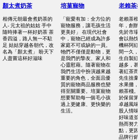
顏太煮奶茶
培菓寵物
老賴茶
相傳元朝最會煮奶茶的
「寵愛有加：全方位的
老賴茶棧創
人- 元太祖的姑姑 手中
寵物服務，讓毛孩生活
年，創辦
隨時捧著一杯好奶茶 茶
更美好」 在現代社會
先於市場
香四溢，路人無一不駐
中，寵物已經成為許多
會以熱忱
足 姑姑穿越各朝代，改
家庭不可或缺的一員。
機杯阿紅
名為「顏太煮」 盼天下
牠們不僅僅是動物，更
間一久，
人盡嘗這杯好滋味
是我們的摯友、家人和
生自製紅
心靈慰藉。隨著寵物在
越多，甚
我們生活中扮演越來越
著紅茶而
重要的角色，全面且優
先生捨棄
質的寵物商品服務也變
水果攤，
得至關重要。培菓寵物
賴茶棧。
想要幫助每一個毛小孩
於保留第
過上更健康、更快樂的
卓越風味
生活。
股人情味
好味道並
熱而努力
點，更因
品牌行銷