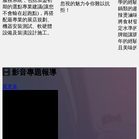
服務系統，包括加盟初
學的經驗
忽視的魅力令你難以抗
期的選點專業建議(讓您
鍋類的趨
拒！
不會輸在起跑點)，再搭
辣燙滷味
配最專業的展店規劃、
將食材發
機器安裝測試、軟硬體
定水準的
設備及裝潢設計施工。
牌能讓購
年的經驗
且美味的
影音專題報導
看更多