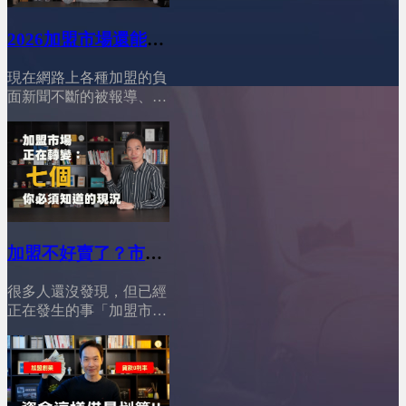
2026加盟市場還能進
場？完整攻略公開！
現在網路上各種加盟的負
│YES加盟│加盟幫幫
面新聞不斷的被報導、競
忙
爭又這麼激烈，你一定很
猶豫：「現在這個時機
點，加盟市場到底還能不
能進場？會不會我把省吃
儉用存的第一桶金，投進
去後就血本無歸？」別擔
心！今天這支影片，我們
來徹底分析，並告訴你一
加盟不好賣了？市場
個真相：加盟依然有機
結構已經全面改變
會，但你必須選對路！
很多人還沒發現，但已經
│YES加盟│加盟幫幫
========================01:12
正在發生的事「加盟市場
打破迷思！加盟的不可取
忙
真的變了」。現在創業資
代性&nbsp;02:54穩定獲利
金變貴、風險變高，但加
首選！大品牌加盟的鐵飯
盟門檻卻反而下降；年輕
碗&nbsp;04:30中小品牌加
加盟主變多，卻不再衝
盟的生存戰略，如何以小
動，更理性、更會算；市