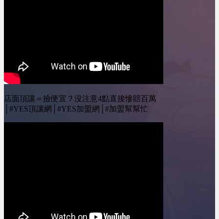
========================YES
不再只看人氣，而是看品
都是關鍵點。 裝修過程
加盟訂閱我的Youtube頻
牌實力&nbsp;04:15 總部
中的問題更是一個個挑
道 ：&nbsp;@leo-
不再只是招商，而要當
戰，一直到開幕， 這整
wei&nbsp;&nbsp;YES加盟
「經營顧問」&nbsp;04:46
個過程中，我們收集了一
線上加盟展：
AI時代來了，品牌曝光方
些網友最常問的問題，要
https://yesally.com.tw/index_hot.php
式整個重組&nbsp;05:33
來一一詢問小編，然後分
按讚我的Facebook專頁：
市場正在淘汰沒有真實力
享給大家！ #加盟 #開店
https://www.facebook.com/yestopone
的品牌
#創業 #沈記脆皮五花豬
按讚我的Instagram專頁：
========================YES
========================
https://www.instagram.com/yesone_ally/
加盟訂閱我的Youtube頻
00:45 如何篩選品牌?
店面頂讓＝撿便宜？沒注意4點直接慘賠百萬
道 ：&nbsp;@leo-
02:11 遇到特殊狀況?!
│#YES頂讓網│#YES加盟網│#加盟幫幫忙
wei&nbsp;&nbsp;YES加盟
05:17 先簽約?先找店面?
線上加盟展：
08:49 騎樓跟店面的選擇?
https://yesally.com.tw/index_hot.php
11:22 如何評估店面?!
按讚我的Facebook專頁：
========================
https://www.facebook.com/yestopone
YES加盟 訂閱我的
按讚我的Instagram專頁：
Youtube頻道 ：
https://www.instagram.com/yesone_ally/&nbsp;
&nbsp;@leo-
wei&nbsp;&nbsp; YES加
盟線上加盟展：
https://yesally.com.tw/index_hot.php
按讚我的Facebook專頁：