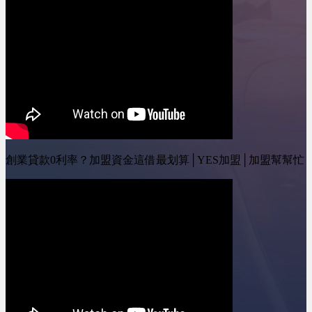
創業貸款0利率？加盟資金這借最划算│YES加盟│加盟幫幫忙