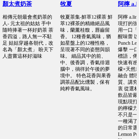
顏太煮奶茶
牧夏
阿檸 a.l
相傳元朝最會煮奶茶的
牧夏茶集-鮮萃12裸茶 鮮
阿檸 a.l
人- 元太祖的姑姑 手中
萃12裸茶的精緻絕品風
現打的強
隨時捧著一杯好奶茶 茶
味，蘭薰桂馥，唇齒留
用一口「
香四溢，路人無一不駐
香。 12種香氣風味，猶
醒味蕾 以
足 姑姑穿越各朝代，改
如星盤上的12種性格，
Punch L
名為「顏太煮」 盼天下
呈現著不同的姿態與韻
爆擊 一
人盡嘗這杯好滋味
味。 細品其中的前、
標語，傳
中、後香調，香氣徘迴
快速有感
腦中，徜徉於午後的夢
檬×天然
境中。 特色花香與果香
融合 體
調茶品配比燻製，保有
質、講究
純粹香氣風味。
衷 從選
飲品皆嚴
現點現打
的檸檬力道 
不只是一
一種渴了
的日常選
Lemon 