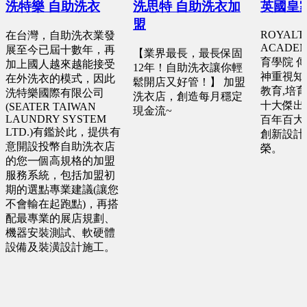
洗特樂 自助洗衣
洗思特 自助洗衣加
英國皇
盟
ROYALT
在台灣，自助洗衣業發
ACADE
展至今已屆十數年，再
【業界最長，最長保固
育學院 
加上國人越來越能接受
12年！自助洗衣讓你輕
神重視知
在外洗衣的模式，因此
鬆開店又好管！】 加盟
教育,培
洗特樂國際有限公司
洗衣店，創造每月穩定
十大傑出
(SEATER TAIWAN
現金流~
LAUNDRY SYSTEM
百年百大
LTD.)有鑑於此，提供有
創新設計
意開設投幣自助洗衣店
榮。
的您一個高規格的加盟
服務系統，包括加盟初
期的選點專業建議(讓您
不會輸在起跑點)，再搭
配最專業的展店規劃、
機器安裝測試、軟硬體
設備及裝潢設計施工。