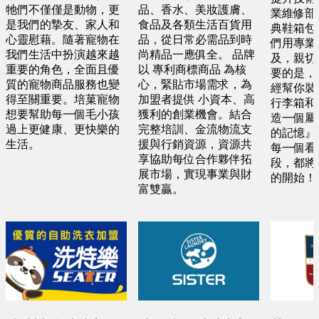
牠們不僅僅是動物，更
品、香水、美妝護膚、
業維修部
是我們的摯友、家人和
食品及各類生活百貨用
典鞋箱包
心靈慰藉。隨著寵物在
品，從日常必需品到時
們用專業
我們生活中扮演越來越
尚精品一應俱全。 品牌
及，親切
重要的角色，全面且優
以 專利商標商品 為核
要的是，
質的寵物商品服務也變
心，緊貼市場需求，為
經幫你裝
得至關重要。培菓寵物
加盟者提供 小資本、高
行李箱和
想要幫助每一個毛小孩
獲利的創業機會。結合
造一個屬
過上更健康、更快樂的
完整培訓、金流物流支
的記憶』
生活。
援與行銷資源，資源共
每一個看
享協助每位合作夥伴拓
段，都將
展市場，實現事業與財
的開始！
富雙贏。