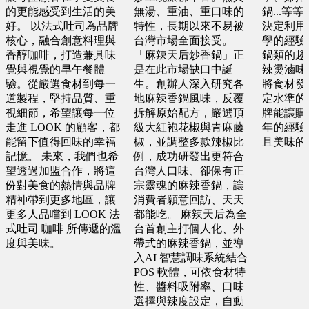
的更能感受到生活的美
無湯、重油、重口味的
鍋...等
預算 100 萬 ~ 200 萬
預算 25 萬 ~ 100 萬
好。 以法式吐司為品牌
特性，長期以來不易被
決定利用
核心，融合創意料理與
台灣市場全面接受。
學的經驗
香醇咖啡，打造兼具味
「麻辣天后炒香鍋」正
鍋類的趨
桃園市 黃X祥
桃園市 謝X孝
覺與視覺的早午餐體
是在此市場缺口中誕
辣燙滷味
驗。從嚴選食材到每一
生。創辦人深入研究各
將食材發
預算 100 萬 ~ 200 萬
預算 25 萬 ~ 100 萬
道製程，堅持品質、重
地麻辣香鍋風味，反覆
定水準的
視細節，希望讓每一位
拆解原始配方，嚴選頂
牌能讓購
走進 LOOK 的顧客，都
級大紅袍花椒與青麻藤
年的經驗
屏東縣 邱X瑄
金門縣 許X浚
能留下值得回味的幸福
椒，並調整多款辣椒比
且美味的
預算 100 萬 ~ 250 萬
記憶。 未來，我們也希
例，成功研發出更符合
預算 25 萬 ~ 100 萬
望透過加盟合作，將這
台灣人口味、卻保有正
份對美食的熱情與品牌
宗靈魂的麻辣香鍋，讓
台中市 何X廷
精神帶到更多地區，讓
消費者願意回訪、天天
台中市 葉X鑫
更多人品嚐到 LOOK 法
都能吃。 麻辣天后為全
預算 150 萬 ~ 300 萬
預算 100 萬 ~ 150 萬
式吐司 咖啡 所傳遞的溫
台首創主打個人化、外
度與美味。
帶式的麻辣香鍋，並導
入AI 智慧調味系統結合
高雄市 葉X姐
POS 軟體，可依食材特
性、醬料吸附率、口味
預算 25 萬 ~ 300 萬
選擇與辣度設定，自動