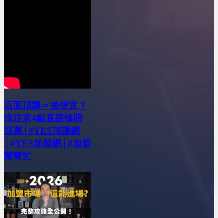
店面頂讓＝撿便宜？
沒注意4點直接慘賠
百萬│#YES頂讓網
│#YES加盟網│#加盟
幫幫忙