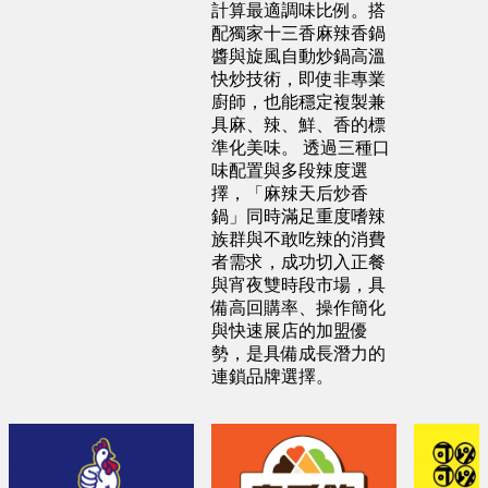
計算最適調味比例。搭
配獨家十三香麻辣香鍋
彰化縣 蕭X豐
醬與旋風自動炒鍋高溫
快炒技術，即使非專業
預算 25 萬 ~ 200 萬
廚師，也能穩定複製兼
具麻、辣、鮮、香的標
準化美味。 透過三種口
嘉義市 王X志
味配置與多段辣度選
預算 100 萬 ~ 200 萬
擇，「麻辣天后炒香
鍋」同時滿足重度嗜辣
族群與不敢吃辣的消費
新北市 李X君
者需求，成功切入正餐
與宵夜雙時段市場，具
預算 200 萬 ~ 200 萬
備高回購率、操作簡化
與快速展店的加盟優
勢，是具備成長潛力的
連鎖品牌選擇。