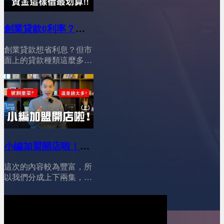
博大&nbsp;05:52仔細評
場看似飽和，其實正在進
估！做出你自己的選擇
行一場殘酷的「轉型淘汰
&nbsp;08:34最終提醒與行
創業貸款0利率？加
戰」。加盟主不再只追人
動呼籲
盟資金這借最划算
氣與話題，而是開始看品
========================YES
創業貸款想省利息？但市
牌的實際營運能力；總部
│YES加盟│加盟幫幫
加盟訂閱我的Youtube頻
面上的貸款種類這麼多，
也不只是賣加盟，而必須
忙
道 ：&nbsp;@leo-
到底該怎麼選才划算？對
具備經營、輔導、數據與
wei&nbsp;&nbsp;YES加盟
新手創業者來說，選對貸
策略的能力。再加上 AI
線上加盟展：
款很重要，尤其是打算加
與曝光管道全面重組，沒
https://yesally.com.tw/index_hot.php
盟品牌、快速開店的人，
有真實力的品牌，正在被
按讚我的Facebook專頁：
找對資金管道，不只可以
市場快速淘汰。這七個現
https://www.facebook.com/yestopone
減輕初期壓力，還能把省
況，會直接影響你適不適
按讚我的Instagram專頁：
下的錢拿去做行銷或提升
合加盟、該怎麼選、以及
https://www.instagram.com/yesone_ally/
營運效率。想穩穩踏出創
小編加盟開店啦！
能不能活下來。
業第一步，謹慎選擇適合
========================00:53
(上)│YES加盟│加盟
你的貸款，真的差很多！
創業資金變貴了，但加盟
這次的內容較為豐富，所
幫幫忙
========================01:26
門檻卻更低&nbsp;01:55
以我們分成上下兩集，
總部提供貸款?!04:49 房
加盟主變年輕了，但反而
小編將與我們分享她從對
貸?!05:53 青創貸款&amp;
更警慎&nbsp;02:48 市場
品牌的認知到總部合約的
鳳凰貸款?!08:13 個人信
飽和，品牌要打「轉型
簽訂， 再到實際挑選最
貸?!11:10 總結！
戰」&nbsp;03:34 加盟主
適合的店面，每一個步驟