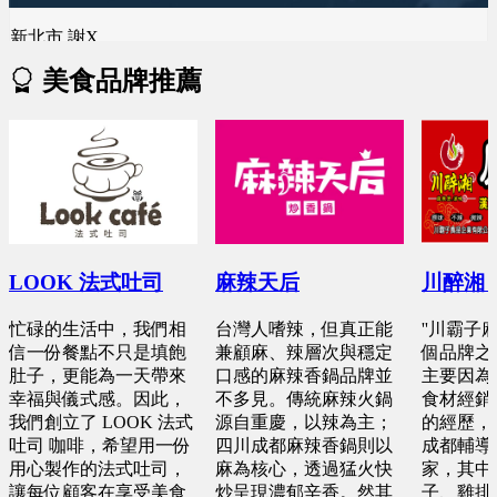
新竹縣 林X峨
桃園市 黄X姐
雲林縣 林X慧
美食品牌推薦
預算 100 萬 ~ 200 萬
預算 50 萬 ~ 100 萬
預算 25 萬 ~ 50 萬
台南市 周X臣
新竹市 EXc
桃園市 曾X婷
預算 100 萬 ~ 200 萬
預算 100 萬 ~ 100 萬
預算 25 萬 ~ 50 萬
桃園市 李X洋
彰化縣 詹X任
新北市 楊X
LOOK 法式吐司
麻辣天后
川醉湘
預算 150 萬 ~ 200 萬
預算 25 萬 ~ 100 萬
預算 25 萬 ~ 50 萬
忙碌的生活中，我們相
台灣人嗜辣，但真正能
''川霸子
信一份餐點不只是填飽
兼顧麻、辣層次與穩定
個品牌之
新北市 蕭X微
肚子，更能為一天帶來
口感的麻辣香鍋品牌並
主要因為
基隆市 胡X姐
台中市 何X儒
幸福與儀式感。因此，
不多見。傳統麻辣火鍋
食材經銷
預算 200 萬 ~ 200 萬
預算 50 萬 ~ 100 萬
我們創立了 LOOK 法式
源自重慶，以辣為主；
的經歷，
預算 25 萬 ~ 50 萬
吐司 咖啡，希望用一份
四川成都麻辣香鍋則以
成都輔導
用心製作的法式吐司，
麻為核心，透過猛火快
家，其中
台中市 李X靜
台南市 郭X洺
讓每位顧客在享受美食
炒呈現濃郁辛香。然其
子、雞排