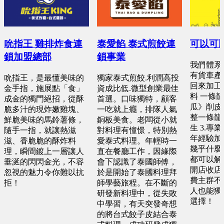
吮指王 雞排炸食連
泰愛餡 泰式煎餃連
可以可
鎖加盟總部
鎖事業
我們體系優
有貨車產
吮指王，是最懂美味的
獨家泰式煎餃.利潤高投
回來加工 
金手指，施展點「食」
資成比低.微型創業最佳
料 一條
成金的獨門絕招，從酥
首選。口味獨特，顧客
瓜》削皮
脆多汁的現炸嫩雞塊、
一吃就上癮，排隊人氣
整一條龍 
鮮脆美味的馬鈴薯條，
銅板美食。老闆從小就
生 3.專
隨手一指，就讓熱滋
對料理有憧憬，特別熱
年經驗加
滋、香脆脆的酥炸料
愛泰式料理。年輕時一
幾乎什麼
理，瞬間鍍上一層讓人
直在餐廳工作，因緣際
都可以解決
垂涎的閃閃金光，不容
會下認識了泰國師傅，
開店收店快
忽視的魅力令你難以抗
於是開始了泰國料理拜
費主群不分
拒！
師學藝旅程。在不斷的
人也能獨
研發新料理中，從失敗
選擇！
中學習，有天突發奇想
的將台式餃子皮結合泰