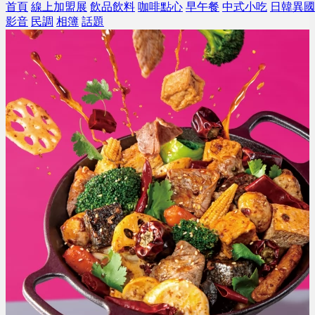
首頁
線上加盟展
飲品飲料
咖啡點心
早午餐
中式小吃
日韓異國
影音
民調
相簿
話題