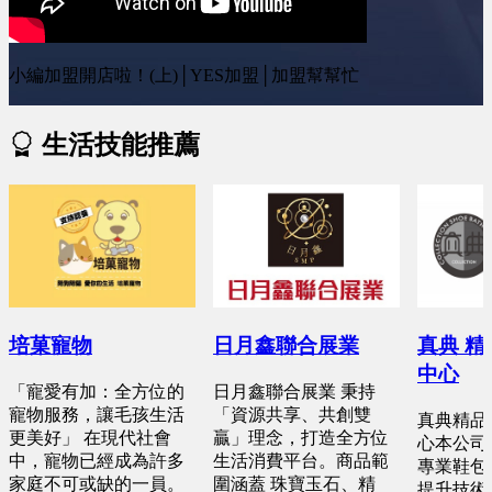
小編加盟開店啦！(上)│YES加盟│加盟幫幫忙
生活技能推薦
培菓寵物
日月鑫聯合展業
真典 
中心
「寵愛有加：全方位的
日月鑫聯合展業 秉持
寵物服務，讓毛孩生活
「資源共享、共創雙
真典精品
更美好」 在現代社會
贏」理念，打造全方位
心本公司
中，寵物已經成為許多
生活消費平台。商品範
專業鞋包
家庭不可或缺的一員。
圍涵蓋 珠寶玉石、精
提升技術