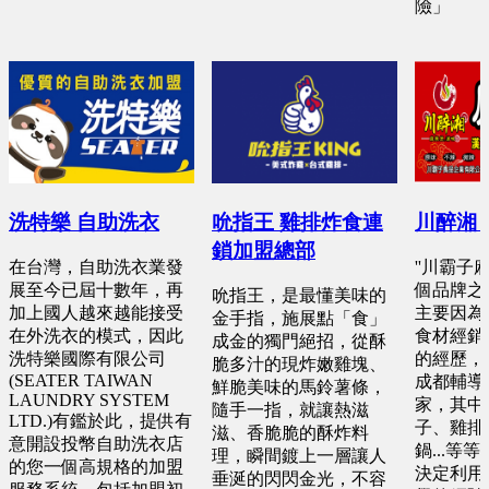
險」
洗特樂 自助洗衣
吮指王 雞排炸食連
川醉湘
鎖加盟總部
在台灣，自助洗衣業發
''川霸子
展至今已屆十數年，再
個品牌之
吮指王，是最懂美味的
加上國人越來越能接受
主要因為
金手指，施展點「食」
在外洗衣的模式，因此
食材經銷
成金的獨門絕招，從酥
洗特樂國際有限公司
的經歷，
脆多汁的現炸嫩雞塊、
(SEATER TAIWAN
成都輔導
鮮脆美味的馬鈴薯條，
LAUNDRY SYSTEM
家，其中
隨手一指，就讓熱滋
LTD.)有鑑於此，提供有
子、雞排
滋、香脆脆的酥炸料
意開設投幣自助洗衣店
鍋...等
理，瞬間鍍上一層讓人
的您一個高規格的加盟
決定利用
垂涎的閃閃金光，不容