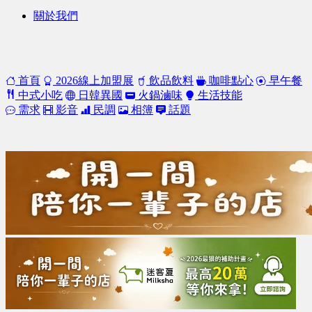
關於我們
首頁
2026線上加盟展
飲品飲料
咖啡點心
早午餐
中式小吃
日韓異國
火鍋滷味
生活技能
需求
影音
民調
相簿
話題